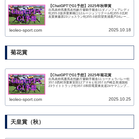
【ChatGPTでG1予想】2025年秋華賞
出馬表枠馬番馬名性齢斤量騎手厩舎11ダノンフェアレディ
牝355.0坂井栗東橋口12ルージュソリテール牝355.0北村
友栗東藤原23ジョスラン牝355.0岩田望美浦鹿戸24レーゼ
ドラマ牝355.0藤岡佑栗東辻野35ブラウンラチェット牝
355....
2025.10.18
leoleo-sport.com
菊花賞
【ChatGPTでG1予想】2025年菊花賞
出馬表枠馬番馬名性齢斤量騎手厩舎11コーチェラバレー牡
357.0西村淳栗東安田12アマキヒ牡357.0戸崎圭美浦国枝
23ライトトラック牡357.0和田竜栗東友道24ヤマニンブー
クリエ牡357.0横山典栗東松永幹35ジョバンニ牡357.0松
山...
2025.10.25
leoleo-sport.com
天皇賞（秋）