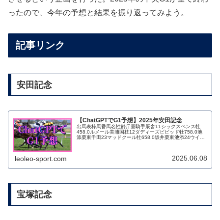
ったので、今年の予想と結果を振り返ってみよう。
記事リンク
安田記念
【ChatGPTでG1予想】2025年安田記念
出馬表枠馬番馬名性齢斤量騎手厩舎11シックスペンス牡
458.0ルメール美浦国枝12ダディーズビビッド牡758.0池
添栗東千田23マッドクール牡658.0坂井栗東池添24ウイン
マーベル牡658.0松山美浦深山35レッドモンレーヴ牡
658.0デ...
2025.06.08
leoleo-sport.com
宝塚記念