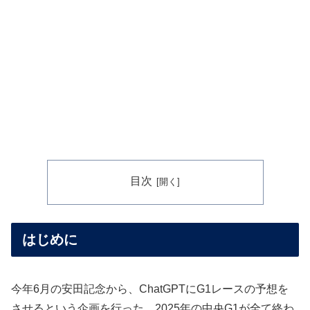
目次
はじめに
今年6月の安田記念から、ChatGPTにG1レースの予想を
させるという企画を行った。2025年の中央G1が全て終わ