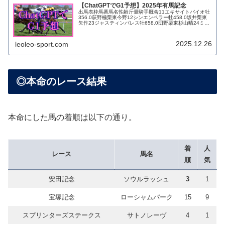
【ChatGPTでG1予想】2025年有馬記念
出馬表枠馬番馬名性齢斤量騎手厩舎11エキサイトバイオ牡
356.0荻野極栗東今野12シンエンペラー牡458.0坂井栗東
矢作23ジャスティンパレス牡658.0団野栗東杉山晴24ミュ
ージアムマイル牡356.0Ｃデムーロ栗東高柳大35レガレイ
ラ牝4...
2025.12.26
leoleo-sport.com
◎本命のレース結果
本命にした馬の着順は以下の通り。
着
人
レース
馬名
順
気
安田記念
ソウルラッシュ
3
1
宝塚記念
ローシャムパーク
15
9
スプリンターズステークス
サトノレーヴ
4
1