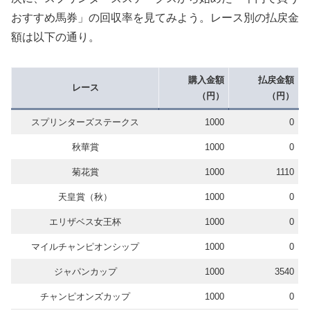
おすすめ馬券」の回収率を見てみよう。レース別の払戻金
額は以下の通り。
購入金額
払戻金額
レース
（円）
（円）
スプリンターズステークス
1000
0
秋華賞
1000
0
菊花賞
1000
1110
天皇賞（秋）
1000
0
エリザベス女王杯
1000
0
マイルチャンピオンシップ
1000
0
ジャパンカップ
1000
3540
チャンピオンズカップ
1000
0