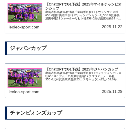
【ChatGPTでG1予想】2025年マイルチャンピオ
ンシップ
出馬表枠馬番馬名性齢斤量騎手厩舎11トウシンマカオ牡
658.0団野美浦高柳瑞12シャンパンカラー牡558.0坂井美
浦田中剛23ウォーターリヒト牡458.0高杉栗東石橋24マジ
ックサンズ牡357.0武豊栗東須貝35アスコリピチェーノ牝
456....
2025.11.22
leoleo-sport.com
ジャパンカップ
【ChatGPTでG1予想】2025年ジャパンカップ
出馬表枠馬番馬名性齢斤量騎手厩舎11ジャスティンパレス
牡658.0Ｃデムーロ栗東杉山晴12クロワデュノール牡
356.0北村友栗東斉藤崇23コスモキュランダ牡458.0丹内
美浦加藤士24ディープモンスター牡758.0松山栗東池江35
サンライズ...
2025.11.29
leoleo-sport.com
チャンピオンズカップ