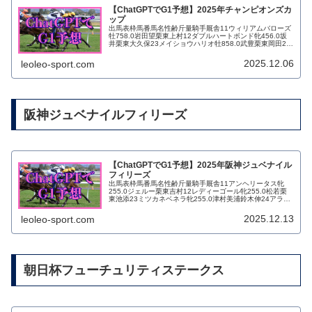
【ChatGPTでG1予想】2025年チャンピオンズカ
ップ
出馬表枠馬番馬名性齢斤量騎手厩舎11ウィリアムバローズ
牡758.0岩田望栗東上村12ダブルハートボンド牝456.0坂
井栗東大久保23メイショウハリオ牡858.0武豊栗東岡田24
セラフィックコール牡558.0西村淳栗東寺島35ヘリオスセ
958...
2025.12.06
leoleo-sport.com
阪神ジュベナイルフィリーズ
【ChatGPTでG1予想】2025年阪神ジュベナイル
フィリーズ
出馬表枠馬番馬名性齢斤量騎手厩舎11アンヘリータス牝
255.0ジェルー栗東吉村12レディーゴール牝255.0松若栗
東池添23ミツカネベネラ牝255.0津村美浦鈴木伸24アラン
カール牝255.0北村友栗東斉藤崇35ギャラボーグ牝255.0
川田...
2025.12.13
leoleo-sport.com
朝日杯フューチュリティステークス