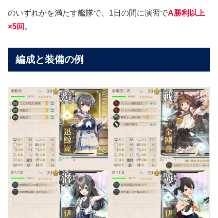
のいずれかを満たす艦隊で、1日の間に演習で
A勝利以上
×5回
。
編成と装備の例