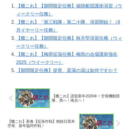
【艦これ】【期間限定任務】揚陸船団護衛演習（ウ
ィークリー任務）
【艦これ】「第三戦隊」第二小隊、演習開始！（9
月イヤーリー任務）
【艦これ】【期間限定任務】秋月型演習任務（ウィ
ークリー任務）
【艦これ】【梅雨拡張任務】梅雨の会場護衛強化
2025（ウイークリー）
【期間限定任務】提督、菖蒲の湯は如何ですか？
【艦これ】謹賀新年2026年！空母機動部
隊、西へ！南北へ！
【艦これ】新春【拡張作戦】精鋭日英米
空母、新年協同作戦！