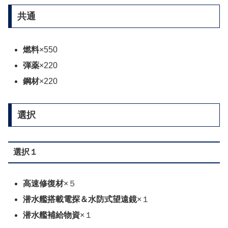
共通
燃料
×550
弾薬
×220
鋼材
×220
選択
選択１
高速修復材
×５
潜水艦搭載電探＆水防式望遠鏡
×１
潜水艦補給物資
×１