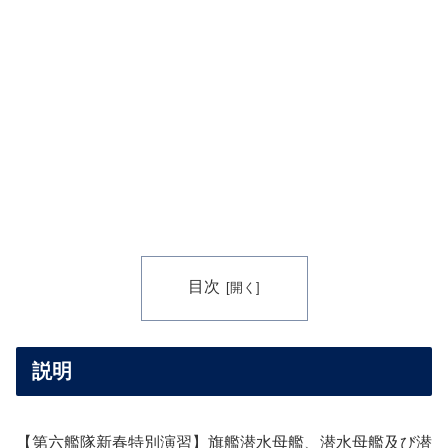
目次
説明
【第六艦隊新春特別演習】旗艦潜水母艦、潜水母艦及び潜