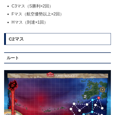
C3マス（S勝利×2回）
Fマス（航空優勢以上×2回）
Hマス（到達×1回）
C2マス
ルート