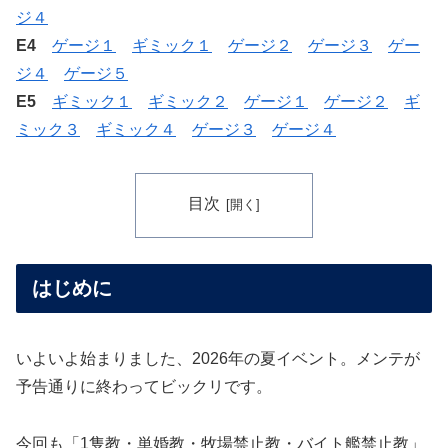
ジ４
E4
ゲージ１
ギミック１
ゲージ２
ゲージ３
ゲー
ジ４
ゲージ５
E5
ギミック１
ギミック２
ゲージ１
ゲージ２
ギ
ミック３
ギミック４
ゲージ３
ゲージ４
目次
はじめに
いよいよ始まりました、2026年の夏イベント。メンテが
予告通りに終わってビックリです。
今回も「1隻教・単婚教・牧場禁止教・バイト艦禁止教」