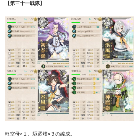
【第三十一戦隊】
軽空母×１、駆逐艦×３の編成。