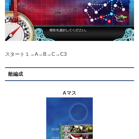
スタート１→A→B→C→C3
敵編成
Aマス