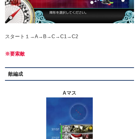
スタート１→A→B→C→C1→C2
※要索敵
敵編成
Aマス