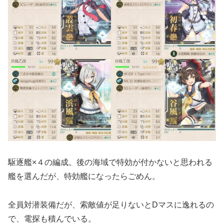
駆逐艦×４の編成。後の海域で特効が付かないと思われる
艦を選んだが、特効艦になったらごめん。
全員対潜装備だが、索敵値が足りないとDマスに逸れるの
で、電探も積んでいる。