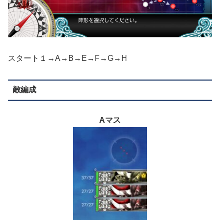
スタート１→A→B→E→F→G→H
敵編成
Aマス