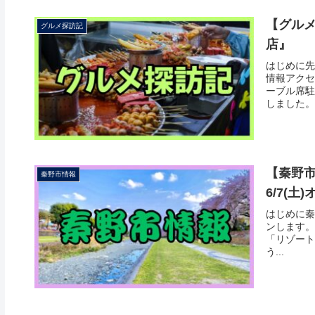
【グルメ
グルメ探訪記
店』
はじめに先
情報アクセス
ーブル席駐
しました。.
【秦野市
秦野市情報
6/7(土
はじめに秦
ンします。※
「リゾート
う...