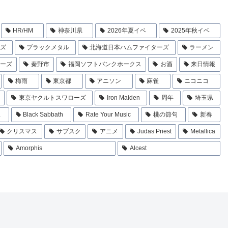
HR/HM
神奈川県
2026年夏イベ
2025年秋イベ
ンズ
ブラックメタル
北海道日本ハムファイターズ
ラーメン
ローズ
秦野市
福岡ソフトバンクホークス
お酒
来日情報
梅雨
東京都
アニソン
麻雀
ニコニコ
東京ヤクルトスワローズ
Iron Maiden
周年
埼玉県
ス
Black Sabbath
Rate Your Music
桃の節句
新春
クリスマス
サブスク
アニメ
Judas Priest
Metallica
Amorphis
Alcest