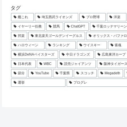
タグ
艦これ
埼玉西武ライオンズ
プロ野球
洋楽
イヤーリー任務
競馬
ChatGPT
千葉ロッテマリー
邦楽
東北楽天ゴールデンイーグルス
オリックス・バファ
ハロウィーン
ランキング
ウイスキー
雀魂
横浜DeNAベイスターズ
中日ドラゴンズ
広島東洋カープ
日本代表
WBC
読売ジャイアンツ
阪神タイガー
節分
YouTube
千葉県
スコッチ
Megadeth
選挙
プログレ