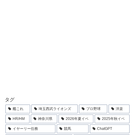
タグ
艦これ
埼玉西武ライオンズ
プロ野球
洋楽
HR/HM
神奈川県
2026年夏イベ
2025年秋イベ
イヤーリー任務
競馬
ChatGPT