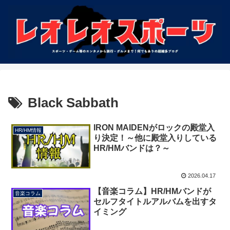
Black Sabbath
IRON MAIDENがロックの殿堂入
HR/HM情報
り決定！～他に殿堂入りしている
HR/HMバンドは？～
2026.04.17
【音楽コラム】HR/HMバンドが
音楽コラム
セルフタイトルアルバムを出すタ
イミング