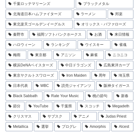
千葉ロッテマリーンズ
ブラックメタル
北海道日本ハムファイターズ
ラーメン
邦楽
東北楽天ゴールデンイーグルス
オリックス・バファローズ
秦野市
福岡ソフトバンクホークス
お酒
来日情報
ハロウィーン
ランキング
ウイスキー
雀魂
梅雨
東京都
アニソン
麻雀
ニコニコ
横浜DeNAベイスターズ
中日ドラゴンズ
広島東洋カープ
東京ヤクルトスワローズ
Iron Maiden
周年
埼玉県
日本代表
WBC
読売ジャイアンツ
阪神タイガース
Black Sabbath
Rate Your Music
桃の節句
新春
節分
YouTube
千葉県
スコッチ
Megadeth
クリスマス
サブスク
アニメ
Judas Priest
Metallica
選挙
プログレ
Amorphis
Alcest