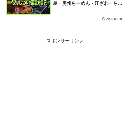
屋・房州らーめん・江ざわ・らー
めん八平～
2025.05.28
スポンサーリンク