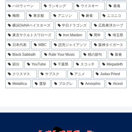
ハロウィーン
ランキング
ウイスキー
雀魂
梅雨
東京都
アニソン
麻雀
ニコニコ
横浜DeNAベイスターズ
中日ドラゴンズ
広島東洋カープ
東京ヤクルトスワローズ
Iron Maiden
周年
埼玉県
日本代表
WBC
読売ジャイアンツ
阪神タイガース
Black Sabbath
Rate Your Music
桃の節句
新春
節分
YouTube
千葉県
スコッチ
Megadeth
クリスマス
サブスク
アニメ
Judas Priest
Metallica
選挙
プログレ
Amorphis
Alcest