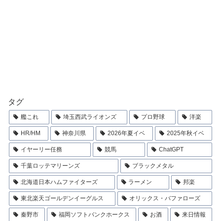
タグ
艦これ
埼玉西武ライオンズ
プロ野球
洋楽
HR/HM
神奈川県
2026年夏イベ
2025年秋イベ
イヤーリー任務
競馬
ChatGPT
千葉ロッテマリーンズ
ブラックメタル
北海道日本ハムファイターズ
ラーメン
邦楽
東北楽天ゴールデンイーグルス
オリックス・バファローズ
秦野市
福岡ソフトバンクホークス
お酒
来日情報