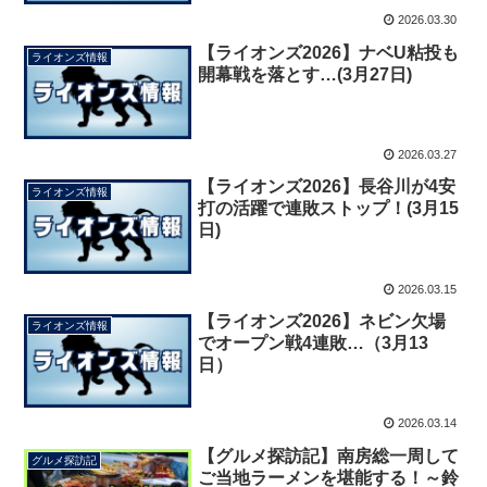
2026.03.30
【ライオンズ2026】ナベU粘投も
ライオンズ情報
開幕戦を落とす…(3月27日)
2026.03.27
【ライオンズ2026】長谷川が4安
ライオンズ情報
打の活躍で連敗ストップ！(3月15
日)
2026.03.15
【ライオンズ2026】ネビン欠場
ライオンズ情報
でオープン戦4連敗…（3月13
日）
2026.03.14
【グルメ探訪記】南房総一周して
グルメ探訪記
ご当地ラーメンを堪能する！～鈴