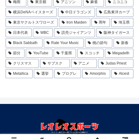
梅雨
東京都
アニソン
麻雀
ニコニコ
横浜DeNAベイスターズ
中日ドラゴンズ
広島東洋カープ
東京ヤクルトスワローズ
Iron Maiden
周年
埼玉県
日本代表
WBC
読売ジャイアンツ
阪神タイガース
Black Sabbath
Rate Your Music
桃の節句
新春
節分
YouTube
千葉県
スコッチ
Megadeth
クリスマス
サブスク
アニメ
Judas Priest
Metallica
選挙
プログレ
Amorphis
Alcest