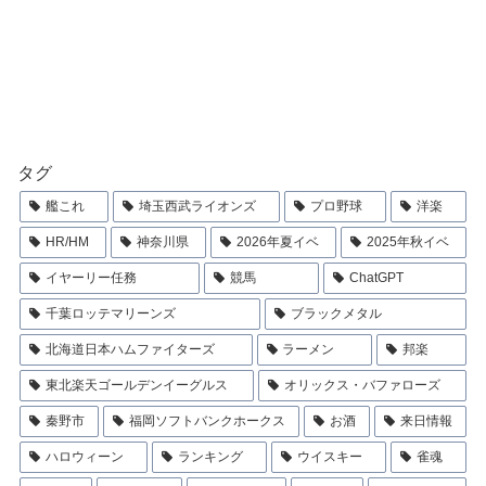
タグ
艦これ
埼玉西武ライオンズ
プロ野球
洋楽
HR/HM
神奈川県
2026年夏イベ
2025年秋イベ
イヤーリー任務
競馬
ChatGPT
千葉ロッテマリーンズ
ブラックメタル
北海道日本ハムファイターズ
ラーメン
邦楽
東北楽天ゴールデンイーグルス
オリックス・バファローズ
秦野市
福岡ソフトバンクホークス
お酒
来日情報
ハロウィーン
ランキング
ウイスキー
雀魂