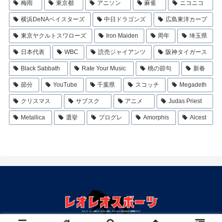
梅雨
東京都
アニソン
麻雀
ニコニコ
横浜DeNAベイスターズ
中日ドラゴンズ
広島東洋カープ
東京ヤクルトスワローズ
Iron Maiden
周年
埼玉県
日本代表
WBC
読売ジャイアンツ
阪神タイガース
Black Sabbath
Rate Your Music
桃の節句
新春
節分
YouTube
千葉県
スコッチ
Megadeth
クリスマス
サブスク
アニメ
Judas Priest
Metallica
選挙
プログレ
Amorphis
Alcest