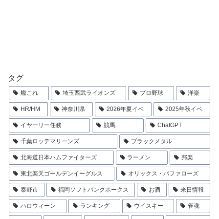
タグ
艦これ
埼玉西武ライオンズ
プロ野球
洋楽
HR/HM
神奈川県
2026年夏イベ
2025年秋イベ
イヤーリー任務
競馬
ChatGPT
千葉ロッテマリーンズ
ブラックメタル
北海道日本ハムファイターズ
ラーメン
邦楽
東北楽天ゴールデンイーグルス
オリックス・バファローズ
秦野市
福岡ソフトバンクホークス
お酒
来日情報
ハロウィーン
ランキング
ウイスキー
雀魂