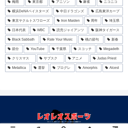
梅雨
東京都
アニソン
麻雀
ニコニコ
横浜DeNAベイスターズ
中日ドラゴンズ
広島東洋カープ
東京ヤクルトスワローズ
Iron Maiden
周年
埼玉県
日本代表
WBC
読売ジャイアンツ
阪神タイガース
Black Sabbath
Rate Your Music
桃の節句
新春
節分
YouTube
千葉県
スコッチ
Megadeth
クリスマス
サブスク
アニメ
Judas Priest
Metallica
選挙
プログレ
Amorphis
Alcest