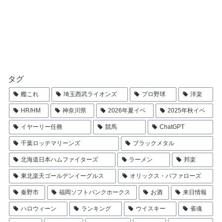
タグ
艦これ
埼玉西武ライオンズ
プロ野球
洋楽
HR/HM
神奈川県
2026年夏イベ
2025年秋イベ
イヤーリー任務
競馬
ChatGPT
千葉ロッテマリーンズ
ブラックメタル
北海道日本ハムファイターズ
ラーメン
邦楽
東北楽天ゴールデンイーグルス
オリックス・バファローズ
秦野市
福岡ソフトバンクホークス
お酒
来日情報
ハロウィーン
ランキング
ウイスキー
雀魂