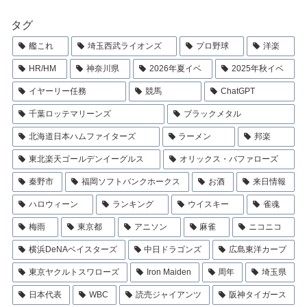
タグ
艦これ
埼玉西武ライオンズ
プロ野球
洋楽
HR/HM
神奈川県
2026年夏イベ
2025年秋イベ
イヤーリー任務
競馬
ChatGPT
千葉ロッテマリーンズ
ブラックメタル
北海道日本ハムファイターズ
ラーメン
邦楽
東北楽天ゴールデンイーグルス
オリックス・バファローズ
秦野市
福岡ソフトバンクホークス
お酒
来日情報
ハロウィーン
ランキング
ウイスキー
雀魂
梅雨
東京都
アニソン
麻雀
ニコニコ
横浜DeNAベイスターズ
中日ドラゴンズ
広島東洋カープ
東京ヤクルトスワローズ
Iron Maiden
周年
埼玉県
日本代表
WBC
読売ジャイアンツ
阪神タイガース