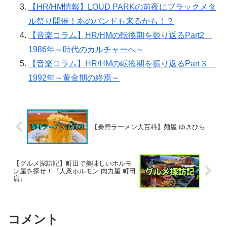
【HR/HM情報】LOUD PARKの前夜にブラックメタ
ル祭り開催！あのバンドも来るかも！？
【音楽コラム】HR/HMの転換期を振り返るPart2
1986年～時代のカルチャーへ～
【音楽コラム】HR/HMの転換期を振り返るPart３
1992年～黄金期の終焉～
【秦野ラーメン大百科】麺屋 ゆきひら
【グルメ探訪記】町田で美味しいホルモ
ン屋を探せ！『大衆ホルモン 肉力屋 町田
店』
コメント