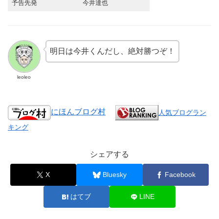
予告先発
今井達也
明日は今井くんだし、絶対勝つぞ！
leoleo
にほんブログ村
人気ブログラン
キング
シェアする
X
Bluesky
Facebook
はてブ
LINE