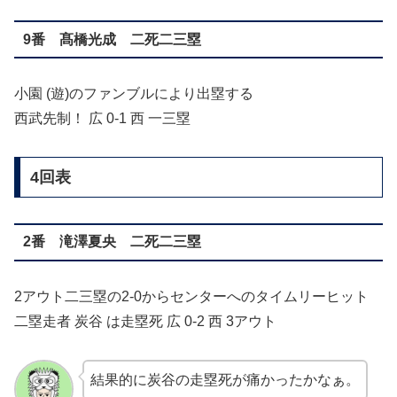
9番 髙橋光成 二死二三塁
小園 (遊)のファンブルにより出塁する
西武先制！ 広 0-1 西 一三塁
4回表
2番 滝澤夏央 二死二三塁
2アウト二三塁の2-0からセンターへのタイムリーヒット
二塁走者 炭谷 は走塁死 広 0-2 西 3アウト
結果的に炭谷の走塁死が痛かったかなぁ。