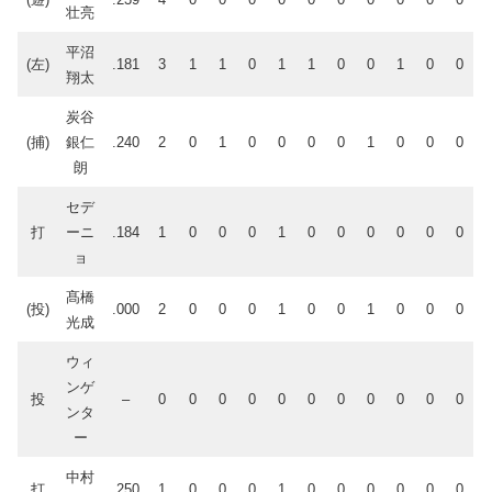
壮亮
平沼
(左)
.181
3
1
1
0
1
1
0
0
1
0
0
翔太
炭谷
(捕)
銀仁
.240
2
0
1
0
0
0
0
1
0
0
0
朗
セデ
打
ーニ
.184
1
0
0
0
1
0
0
0
0
0
0
ョ
髙橋
(投)
.000
2
0
0
0
1
0
0
1
0
0
0
光成
ウィ
ンゲ
投
–
0
0
0
0
0
0
0
0
0
0
0
ンタ
ー
中村
打
.250
1
0
0
0
1
0
0
0
0
0
0