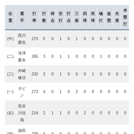
本
位
選
打
打
得
安
打
三
四
死
犠
盗
失
塁
置
手
率
数
点
打
点
振
球
球
打
塁
策
打
西川
(中)
.273
5
0
1
0
1
0
0
0
0
0
0
愛也
滝澤
(二)
.265
3
0
1
1
0
0
0
1
0
0
0
夏央
外崎
(三)
.232
3
0
1
0
0
0
1
0
0
0
0
修汰
ネビ
(一)
.273
4
0
1
0
2
0
0
0
0
0
0
ン
長谷
(右)
川信
.214
2
1
1
0
0
2
0
0
0
0
0
哉
源田
(遊)
.239
4
0
0
0
0
0
0
0
0
0
0