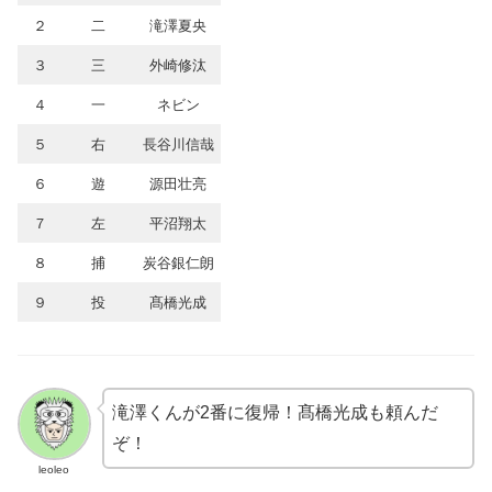
２
二
滝澤夏央
３
三
外崎修汰
４
一
ネビン
５
右
長谷川信哉
６
遊
源田壮亮
７
左
平沼翔太
８
捕
炭谷銀仁朗
９
投
髙橋光成
滝澤くんが2番に復帰！髙橋光成も頼んだ
ぞ！
leoleo