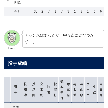
剛也
合計
30
2
7
1
7
3
1
3
1
0
0
チャンスはあったが、中々点に結びつか
ず…。
leoleo
投手成績
被
防
投
投
被
奪
与
与
ボ
自
選
打
本
失
御
球
球
安
三
四
死
ー
責
手
者
塁
点
率
回
数
打
振
球
球
ク
点
打
髙橋