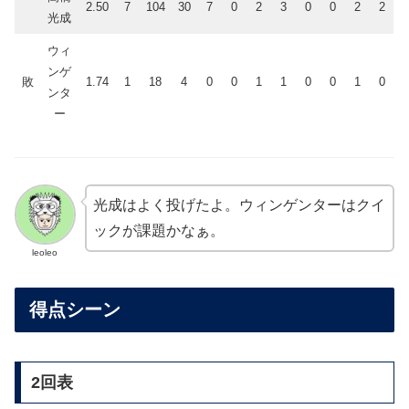
2.50
7
104
30
7
0
2
3
0
0
2
2
光成
ウィ
ンゲ
敗
1.74
1
18
4
0
0
1
1
0
0
1
0
ンタ
ー
光成はよく投げたよ。ウィンゲンターはクイ
ックが課題かなぁ。
leoleo
得点シーン
2回表