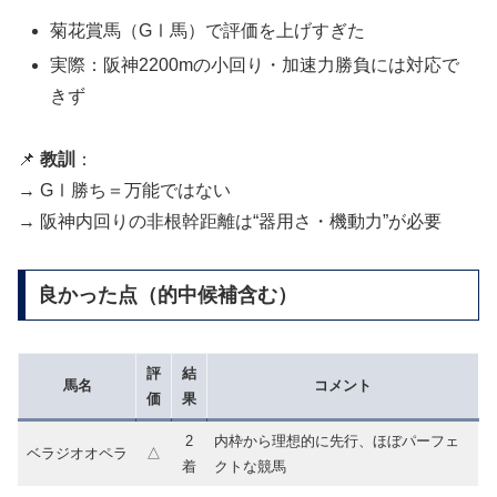
菊花賞馬（GⅠ馬）で評価を上げすぎた
実際：阪神2200mの小回り・加速力勝負には対応で
きず
📌
教訓
：
→ GⅠ勝ち＝万能ではない
→ 阪神内回りの非根幹距離は“器用さ・機動力”が必要
良かった点（的中候補含む）
評
結
馬名
コメント
価
果
2
内枠から理想的に先行、ほぼパーフェ
ベラジオオペラ
△
着
クトな競馬