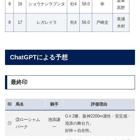
栗東
8
16
ショウナンラプンタ
牡4
58.0
幸
高野
美浦
8
17
レガレイラ
牝4
56.0
戸崎圭
木村
ChatGPTによる予想
最終印
印
馬名
騎手
評価理由
GⅡ2勝、阪神2200m適性・安定感・
③ローシャム
池添謙
◎
池添の舞台力。
パーク
一
好枠＋自在性。