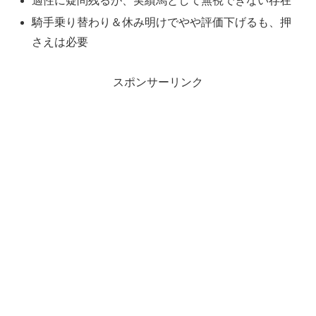
適性に疑問残るが、実績馬として無視できない存在
騎手乗り替わり＆休み明けでやや評価下げるも、押
さえは必要
スポンサーリンク