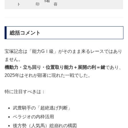
5着
ト
印
容
総括コメント
宝塚記念は「能力GⅠ級」がそのまま来るレースではあり
ません。
機動力・立ち回り・位置取り能力＋展開の利＝鍵
であり、
2025年はそれが顕著に現れた一戦でした。
特に注目すべきは：
武豊騎手の「超絶逃げ判断」
ベラジオの内枠活用
後方勢（人気馬）総崩れの構図