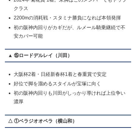
クラス
2200mの消耗戦・スタミナ勝負になれば本領発揮
初の阪神内回りがカギだが、ルメール騎乗継続で不
安カバー可能
▲ ⑮ロードデルレイ（川田）
大阪杯2着・日経新春杯1着と春重賞で安定
好位で脚を溜めるスタイルが宝塚に向く
初の阪神内回りも川田がしっかり導ければ上位争い
濃厚
△ ①ベラジオオペラ（横山和）