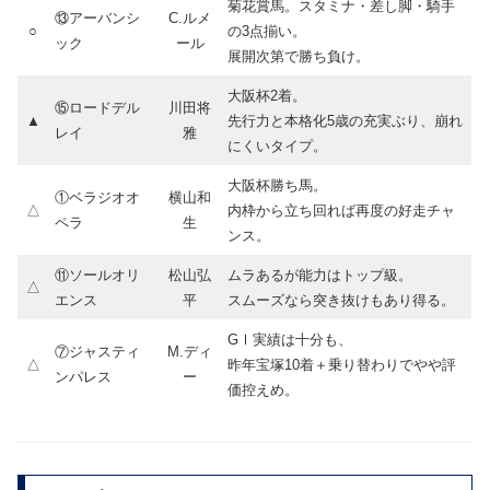
菊花賞馬。スタミナ・差し脚・騎手
⑬アーバンシ
C.ルメ
○
の3点揃い。
ック
ール
展開次第で勝ち負け。
大阪杯2着。
⑮ロードデル
川田将
▲
先行力と本格化5歳の充実ぶり、崩れ
レイ
雅
にくいタイプ。
大阪杯勝ち馬。
①ベラジオオ
横山和
△
内枠から立ち回れば再度の好走チャ
ペラ
生
ンス。
⑪ソールオリ
松山弘
ムラあるが能力はトップ級。
△
エンス
平
スムーズなら突き抜けもあり得る。
GⅠ実績は十分も、
⑦ジャスティ
M.ディ
△
昨年宝塚10着＋乗り替わりでやや評
ンパレス
ー
価控えめ。