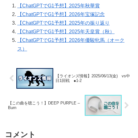
【ChatGPTでG1予想】2025年秋華賞
【ChatGPTでG1予想】2026年宝塚記念
【ChatGPTでG1予想】2025年の振り返り
【ChatGPTでG1予想】2025年天皇賞（秋）
【ChatGPTでG1予想】2026年優駿牝馬（オーク
ス）
【ライオンズ情報】2025/06/13(金) vs中
日1回戦 ●1-2
【この曲を聴こう！】DEEP PURPLE –
Burn
コメント