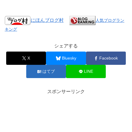
にほんブログ村
人気ブログラン
キング
シェアする
X
Bluesky
Facebook
はてブ
LINE
スポンサーリンク