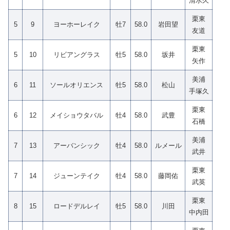
清水久
栗東
5
9
ヨーホーレイク
牡7
58.0
岩田望
友道
栗東
5
10
リビアングラス
牡5
58.0
坂井
矢作
美浦
6
11
ソールオリエンス
牡5
58.0
松山
手塚久
栗東
6
12
メイショウタバル
牡4
58.0
武豊
石橋
美浦
7
13
アーバンシック
牡4
58.0
ルメール
武井
栗東
7
14
ジューンテイク
牡4
58.0
藤岡佑
武英
栗東
8
15
ロードデルレイ
牡5
58.0
川田
中内田