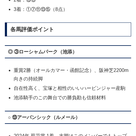
3着：①⑦⑪⑬⑮（8点）
各馬評価ポイント
◎ ③ローシャムパーク（池添）
重賞2勝（オールカマー・函館記念）、阪神芝2200m
向きの持続脚
自在性高く、宝塚と相性のいいハービンジャー産駒
池添騎手のこの舞台での勝負勘も信頼材料
○ ⑬アーバンシック（ルメール）
2024年 菊花賞 1着。末脚はこのメンバーでもトップ