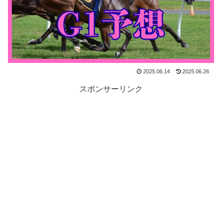
2025.06.14
2025.06.26
スポンサーリンク