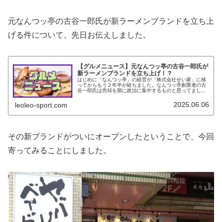
元なんつッ亭の古谷一郎氏が新ラーメンブランドを立ち上
げる件について、先日お伝えしました。
【グルメニュース】元なんつッ亭の古谷一郎氏が
新ラーメンブランドを立ち上げ！？
はじめに「なんつッ亭」の経営が「株式会社せい家」に移
ってからもう２年半が経ちました。なんつッ亭創業者の古
谷一郎氏は売却を期に政治に集中するものと思ってました
が、ラーメンへの情熱は衰えてないようです。先日、
Facebookにてある企業と新しい...
2025.06.06
leoleo-sport.com
その新ブランドがついにオープンしたということで、今回
寄ってみることにしました。