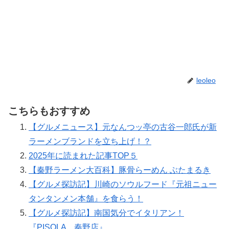
leoleo
こちらもおすすめ
【グルメニュース】元なんつッ亭の古谷一郎氏が新
ラーメンブランドを立ち上げ！？
2025年に読まれた記事TOP５
【秦野ラーメン大百科】豚骨らーめん ぶたまるき
【グルメ探訪記】川崎のソウルフード『元祖ニュー
タンタンメン本舗』を食らう！
【グルメ探訪記】南国気分でイタリアン！
『PISOLA 秦野店』