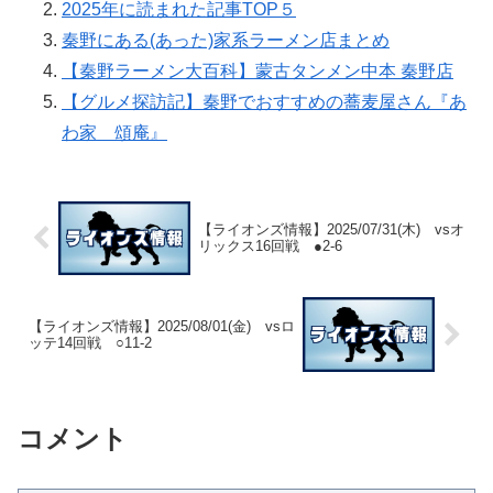
2025年に読まれた記事TOP５
秦野にある(あった)家系ラーメン店まとめ
【秦野ラーメン大百科】蒙古タンメン中本 秦野店
【グルメ探訪記】秦野でおすすめの蕎麦屋さん『あ
わ家 頌庵』
【ライオンズ情報】2025/07/31(木) vsオ
リックス16回戦 ●2-6
【ライオンズ情報】2025/08/01(金) vsロ
ッテ14回戦 ○11-2
コメント