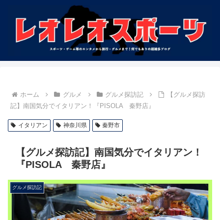
ホーム
グルメ
グルメ探訪記
【グルメ探訪
記】南国気分でイタリアン！『PISOLA 秦野店』
イタリアン
神奈川県
秦野市
【グルメ探訪記】南国気分でイタリアン！
『PISOLA 秦野店』
グルメ探訪記