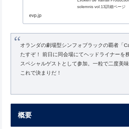
Evoken de Valhall Pr
solemnis vol.13詳細ページ
evp.jp
オランダの劇場型シンフォブラックの覇者「Cara
たすぞ！ 前日に同会場にてヘッドライナーを務め
スペシャルゲストとして参加。一粒で二度美味し
これで決まりだ！
概要