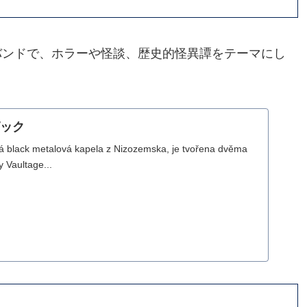
バンドで、ホラーや怪談、歴史的怪異譚をテーマにし
トピック
á black metalová kapela z Nizozemska, je tvořena dvěma
y Vaultage...