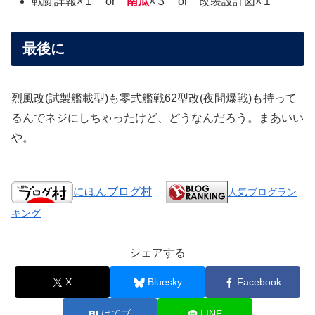
戦闘詳報×１ or
南瓜
×３ or 改装設計図×１
最後に
烈風改(試製艦載型)も零式艦戦62型改(夜間爆戦)も持って
るんでネジにしちゃったけど、どうなんだろう。まあいい
や。
にほんブログ村
人気ブログラン
キング
シェアする
X
Bluesky
Facebook
はてブ
LINE