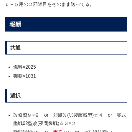
６－５用の２部隊目をそのまま送ってる。
報酬
共通
燃料×2025
弾薬×1031
選択
改修資材×９ or 烈風改(試製艦載型)☆４ or 零式
艦戦62型改(夜間爆戦)☆３×２