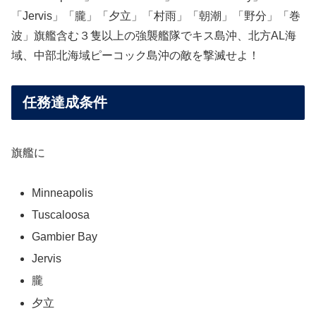
「Jervis」「朧」「夕立」「村雨」「朝潮」「野分」「巻
波」旗艦含む３隻以上の強襲艦隊でキス島沖、北方AL海
域、中部北海域ピーコック島沖の敵を撃滅せよ！
任務達成条件
旗艦に
Minneapolis
Tuscaloosa
Gambier Bay
Jervis
朧
夕立