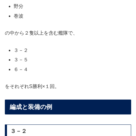
野分
巻波
の中から２隻以上を含む艦隊で、
３－２
３－５
６－４
をそれぞれS勝利×１回。
編成と装備の例
３－２