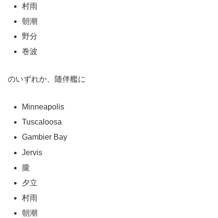
村雨
朝潮
野分
巻波
のいずれか、随伴艦に
Minneapolis
Tuscaloosa
Gambier Bay
Jervis
朧
夕立
村雨
朝潮