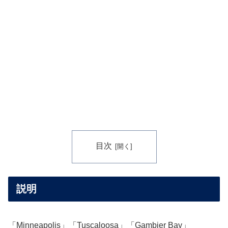
目次
説明
「Minneapolis」「Tuscaloosa」「Gambier Bay」