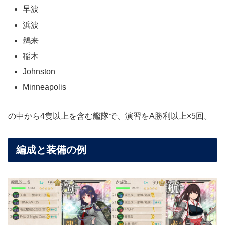
早波
浜波
鵜来
稲木
Johnston
Minneapolis
の中から4隻以上を含む艦隊で、演習をA勝利以上×5回。
編成と装備の例