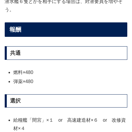
潜水艦６隻とかを相手にする場合は、対潜要員を増やそ
う。
報酬
共通
燃料×480
弾薬×480
選択
給糧艦「間宮」×１ or 高速建造材×６ or 改修資
材×４