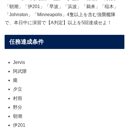
「朝潮」「伊201」「早波」「浜波」「鵜来」「稲木」
「Johnston」「Minneapolis」4隻以上を含む強襲艦隊
で、本日中に演習で【A判定】以上を5回達成せよ！
任務達成条件
Jervis
阿武隈
朧
夕立
村雨
野分
朝潮
伊201