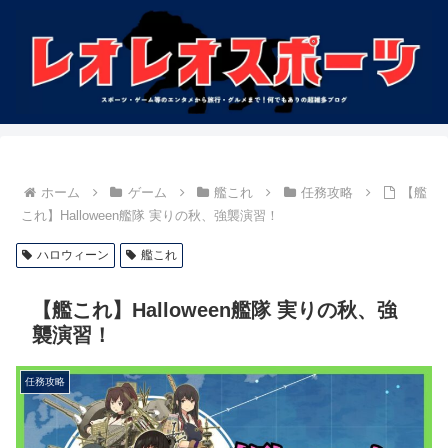
ホーム
ゲーム
艦これ
任務攻略
【艦
これ】Halloween艦隊 実りの秋、強襲演習！
ハロウィーン
艦これ
【艦これ】Halloween艦隊 実りの秋、強
襲演習！
任務攻略