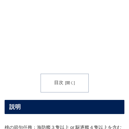
目次
説明
桃の節句任務：海防艦３隻以上 or 駆逐艦４隻以上を含む