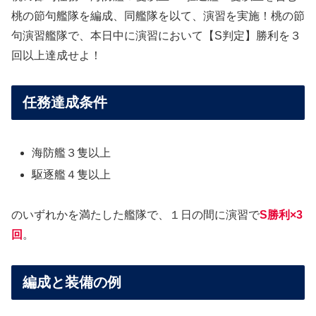
桃の節句艦隊を編成、同艦隊を以て、演習を実施！桃の節
句演習艦隊で、本日中に演習において【S判定】勝利を３
回以上達成せよ！
任務達成条件
海防艦３隻以上
駆逐艦４隻以上
のいずれかを満たした艦隊で、１日の間に演習で
S勝利×3
回
。
編成と装備の例