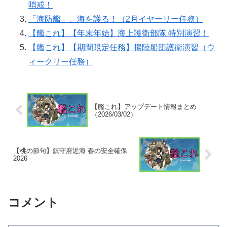
哨戒！
「海防艦」、海を護る！（2月イヤーリー任務）
【艦これ】【年末年始】海上護衛部隊 特別演習！
【艦これ】【期間限定任務】揚陸船団護衛演習（ウ
ィークリー任務）
【艦これ】アップデート情報まとめ
（2026/03/02）
【桃の節句】鎮守府近海 春の安全確保
2026
コメント