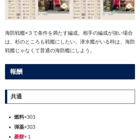
海防戦艦×３で条件を満たす編成。相手の編成が強い場合
は、杉のところも戦艦にしたい。潜水艦がいる時は、海防
戦艦じゃなくて普通の海防艦にしよう。
報酬
共通
燃料
×303
弾薬
×303
菱餅
×１