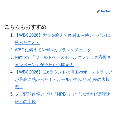
leoleo
こちらもおすすめ
【WBC2026】大会を終えて雑感１～侍ジャパンに
思ったこと～
WBCに備えてNetflixのプランをチェック
Netflixで「ワールドベースボールクラシック応援キ
ャンペーン」が今日から開始！
【WBC2026】1次ラウンドの韓国vsオーストラリア
が最高に熱かった！～ルールが生んだ5点差の大接
戦～
プロ野球速報アプリ『NPB+』と『スポナビ野球速
報』の比較