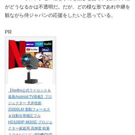
がどうなるかは不透明だ。だが、どの様な形であれ中継を
観ながら侍ジャパンの応援をしたいと思っている。
PR
【Netflix公式ライセンス＆
最新Android TV搭載】プロ
ジェクター 天井投影
25000LM 電動フォーカス
＆自動台形補正フル
HD1080P 4K対応 プロジェ
クター家庭用 高輝度 軽量
スマホ/パソコン/PS機/DVD