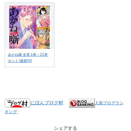
あかね噺 全巻 1巻 – 21巻
セット [最新刊]
にほんブログ村
人気ブログラン
キング
シェアする