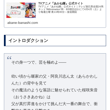
TVアニメ『あかね噺』公式サイト
TVアニメ『あかね噺』公式サイト｜テレビ朝日系全国24局
ネット“IMAnimation”枠・BS朝日ほかにて4月4月（土）よ
り毎週土曜 夜11時30分～放送開始
akane-banashi.com
イントロダクション
その身一つで、芸を極めよ――
幼い頃から噺家の父・阿良川志ん太（あらかわし
んた）の背中を見て
その魔法のような落語に魅せられていた桜咲朱音
（おうさきあかね）は
父が真打昇進をかけて挑んだ大一番の舞台で、衝