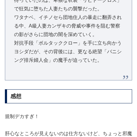
待っていたのは、卑猥な衣装「リビドークロス」
で狂気に堕ちた人妻たちの襲撃だった。
ワタナベ、イチノセら団地住人の暴走に翻弄され
る中、A級人妻カンザキの脅威や事件を阻む警察
の影がさらに団地の闇を深めていく。
対抗手段「ボルタッククロー」を手に立ち向かう
ヨシダだが、その背後には、更なる絶望「バニシ
ング排斥婦人会」の魔手が迫っていた。
感想
規制デカすぎ！
肝心なところが見えないのは仕方ないけど、ちょっと邪魔