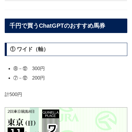
千円で買うChatGPTのおすすめ馬券
① ワイド（軸）
⑧－⑫ 300円
⑦－⑫ 200円
計500円