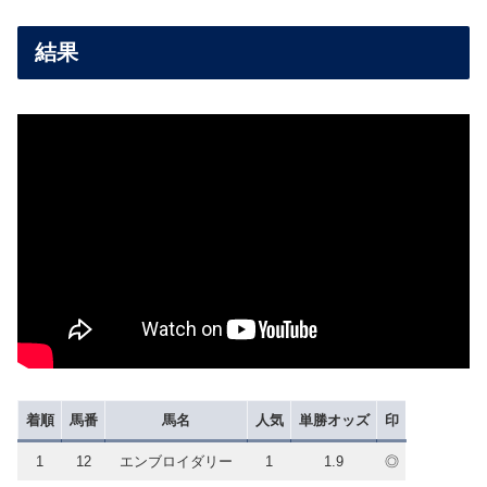
結果
着順
馬番
馬名
人気
単勝オッズ
印
1
12
エンブロイダリー
1
1.9
◎