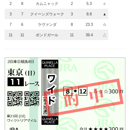
2
8
カムニャック
2
5.3
○
3
7
クイーンズウォーク
3
8.8
▲
7
6
ラヴァンダ
8
23.3
☆
11
11
ボンドガール
11
39.4
△