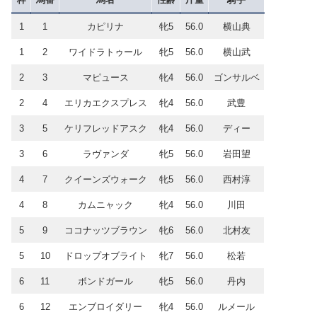
1
1
カピリナ
牝5
56.0
横山典
1
2
ワイドラトゥール
牝5
56.0
横山武
2
3
マピュース
牝4
56.0
ゴンサルベ
2
4
エリカエクスプレス
牝4
56.0
武豊
3
5
ケリフレッドアスク
牝4
56.0
ディー
3
6
ラヴァンダ
牝5
56.0
岩田望
4
7
クイーンズウォーク
牝5
56.0
西村淳
4
8
カムニャック
牝4
56.0
川田
5
9
ココナッツブラウン
牝6
56.0
北村友
5
10
ドロップオブライト
牝7
56.0
松若
6
11
ボンドガール
牝5
56.0
丹内
6
12
エンブロイダリー
牝4
56.0
ルメール