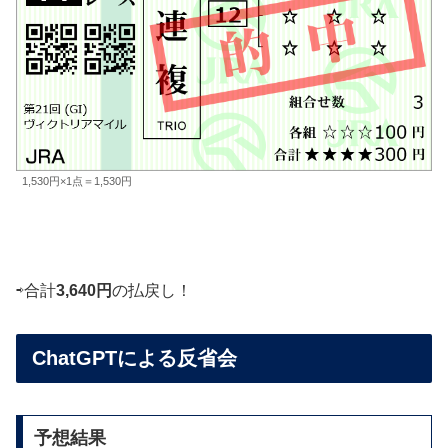
1,530円×1点＝1,530円
⇨合計
3,640円
の払戻し！
ChatGPTによる反省会
予想結果