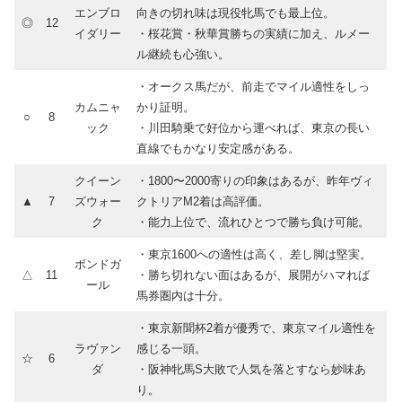
エンブロ
向きの切れ味は現役牝馬でも最上位。
◎
12
イダリー
・桜花賞・秋華賞勝ちの実績に加え、ルメー
ル継続も心強い。
・オークス馬だが、前走でマイル適性をしっ
カムニャ
かり証明。
○
8
ック
・川田騎乗で好位から運べれば、東京の長い
直線でもかなり安定感がある。
クイーン
・1800〜2000寄りの印象はあるが、昨年ヴィ
▲
7
ズウォー
クトリアM2着は高評価。
ク
・能力上位で、流れひとつで勝ち負け可能。
・東京1600への適性は高く、差し脚は堅実。
ボンドガ
△
11
・勝ち切れない面はあるが、展開がハマれば
ール
馬券圏内は十分。
・東京新聞杯2着が優秀で、東京マイル適性を
ラヴァン
感じる一頭。
☆
6
ダ
・阪神牝馬S大敗で人気を落とすなら妙味あ
り。