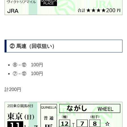
② 馬連（回収狙い）
⑧－⑫ 100円
⑦－⑫ 100円
計200円