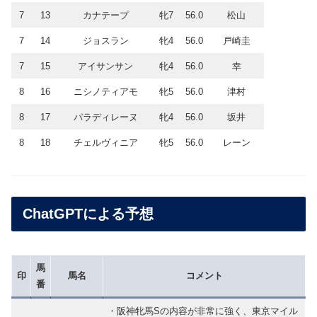
7
13
カナテープ
牝7
56.0
松山
7
14
ジョスラン
牝4
56.0
戸崎圭
7
15
アイサンサン
牝4
56.0
幸
8
16
ニシノティアモ
牝5
56.0
津村
8
17
パラディレーヌ
牝4
56.0
坂井
8
18
チェルヴィニア
牝5
56.0
レーン
ChatGPTによる予想
馬
印
馬名
コメント
番
・阪神牝馬Sの内容が非常に強く、東京マイル