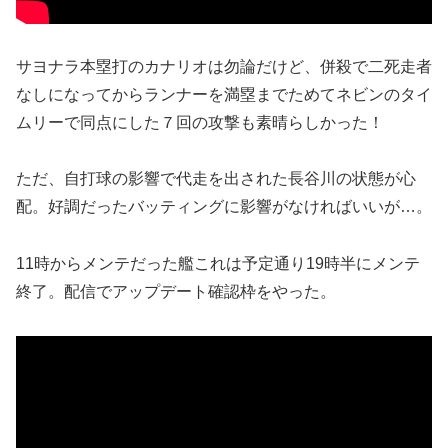
サヨナラ本塁打のカナリオは勿論だけど、併殺で二死走者
なしになってからランナーを満塁までためてネビンのタイ
ムリーで同点にした７回の攻撃も素晴らしかった！
ただ、自打球の影響で代走を出された長谷川の状態が心
配。好調だったバッティングに影響がなければいいが…。
11時からメンテだった艦これは予定通り19時半にメンテ
終了。配信でアップデート確認枠をやった。