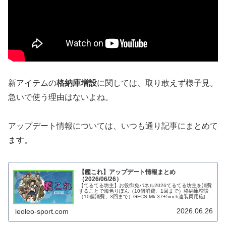
新アイテムの
格納庫増設
に関しては、取り敢えず様子見。
急いで使う理由はないよね。
アップデート情報については、いつも通り記事にまとめて
ます。
【艦これ】アップデート情報まとめ
（2026/06/26）
【てるてる坊主】お役御免パネル2026てるてる坊主を消費
することで海色りぼん（10個消費、1回まで）格納庫増設
（10個消費、3回まで）GFCS Mk.37+5inch連装両用砲(集
中配備)（18個消費、1回まで）改修資材×１+高速修復材×
１…
2026.06.26
leoleo-sport.com