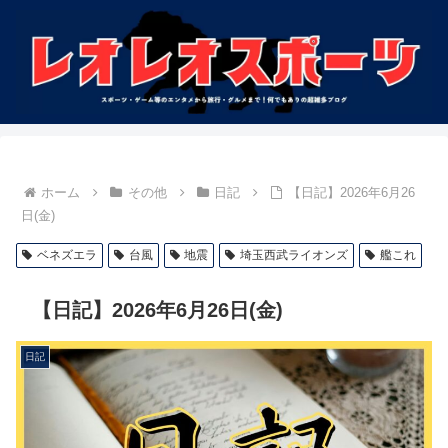
ホーム
その他
日記
【日記】2026年6月26
日(金)
ベネズエラ
台風
地震
埼玉西武ライオンズ
艦これ
【日記】2026年6月26日(金)
日記