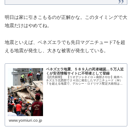
明日は家に引きこもるのが正解かな。このタイミングで大
地震だけはやめてね。
地震といえば、ベネズエラでも先日マグニチュード7を超
える地震が発生し、大きな被害が発生している。
ベネズエラ地震、５８９人の死者確認…５万人近
くが安否情報サイトに不明者として登録
【読売新聞】 【リオデジャネイロ＝南部さやか】南米ベ
ネズエラ北西部で２４日に発生したマグニチュード（Ｍ）
７を超える地震で、デルシー・ロドリゲス暫定大統領は２
６日、死者が５８９人に増えたことを明らかにした。 震源
から東に約１５０キロ・
www.yomiuri.co.jp