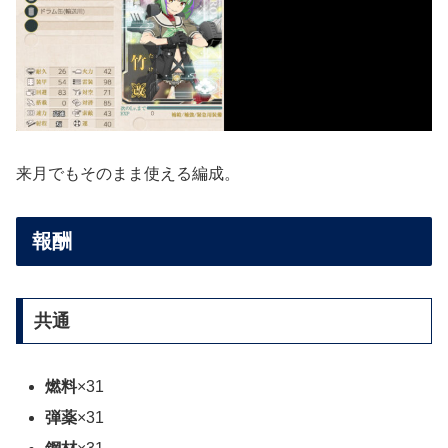
来月でもそのまま使える編成。
報酬
共通
燃料
×31
弾薬
×31