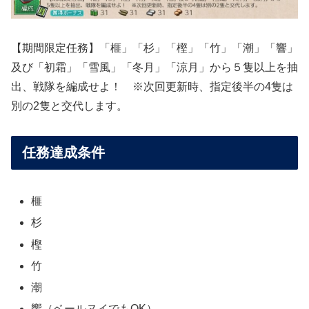
【期間限定任務】「榧」「杉」「樫」「竹」「潮」「響」
及び「初霜」「雪風」「冬月」「涼月」から５隻以上を抽
出、戦隊を編成せよ！ ※次回更新時、指定後半の4隻は
別の2隻と交代します。
任務達成条件
榧
杉
樫
竹
潮
響（ベールヌイでもOK）