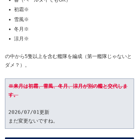
初霜※
雪風※
冬月※
涼月※
の中から5隻以上を含む艦隊を編成（第一艦隊じゃないと
ダメ？）。
※来月は初霜、雪風、冬月、涼月が別の艦と交代しま
す。
2026/07/01更新
まだ変更ないですね。