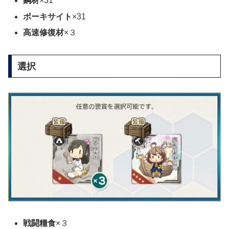
鋼材
×31
ボーキサイト
×31
高速修復材
×３
選択
戦闘糧食
×３