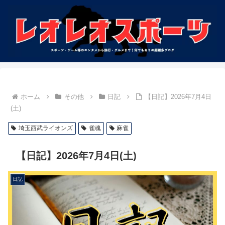
ホーム
その他
日記
【日記】2026年7月4日
(土)
埼玉西武ライオンズ
雀魂
麻雀
【日記】2026年7月4日(土)
日記