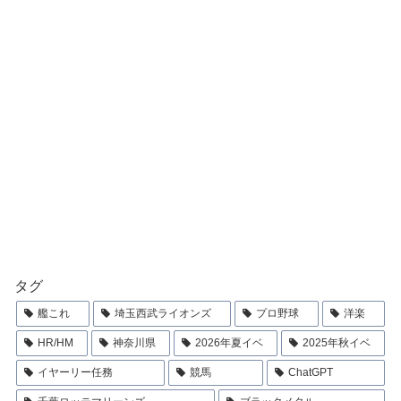
タグ
艦これ
埼玉西武ライオンズ
プロ野球
洋楽
HR/HM
神奈川県
2026年夏イベ
2025年秋イベ
イヤーリー任務
競馬
ChatGPT