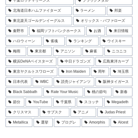
千葉ロッテマリーンズ
ブラックメタル
北海道日本ハムファイターズ
ラーメン
邦楽
東北楽天ゴールデンイーグルス
オリックス・バファローズ
秦野市
福岡ソフトバンクホークス
お酒
来日情報
ハロウィーン
雀魂
ランキング
ウイスキー
梅雨
東京都
アニソン
麻雀
ニコニコ
横浜DeNAベイスターズ
中日ドラゴンズ
広島東洋カープ
東京ヤクルトスワローズ
Iron Maiden
周年
埼玉県
日本代表
WBC
読売ジャイアンツ
阪神タイガース
Black Sabbath
Rate Your Music
桃の節句
新春
節分
YouTube
千葉県
スコッチ
Megadeth
クリスマス
サブスク
アニメ
Judas Priest
Metallica
選挙
プログレ
Amorphis
Alcest