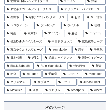
北海道日本ハムファイターズ
ラーメン
邦楽
東北楽天ゴールデンイーグルス
オリックス・バファローズ
秦野市
福岡ソフトバンクホークス
お酒
来日情報
ハロウィーン
ランキング
ウイスキー
雀魂
梅雨
東京都
アニソン
麻雀
ニコニコ
横浜DeNAベイスターズ
中日ドラゴンズ
広島東洋カープ
東京ヤクルトスワローズ
Iron Maiden
周年
埼玉県
日本代表
WBC
読売ジャイアンツ
阪神タイガース
Black Sabbath
Rate Your Music
桃の節句
新春
節分
YouTube
千葉県
スコッチ
Megadeth
クリスマス
サブスク
アニメ
Judas Priest
Metallica
選挙
プログレ
Amorphis
Alcest
次のページ