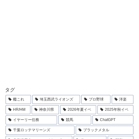
タグ
艦これ
埼玉西武ライオンズ
プロ野球
洋楽
HR/HM
神奈川県
2026年夏イベ
2025年秋イベ
イヤーリー任務
競馬
ChatGPT
千葉ロッテマリーンズ
ブラックメタル