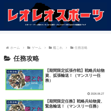
ホーム
ゲーム
艦これ
任務攻略
任務攻略
【期間限定拡張作戦】戦略兵站物
任務攻略
資、拡張輸送！（マンスリー任
務）
2026.06.27
【期間限定任務】戦略兵站物資、
任務攻略
緊急輸送！（マンスリー任務）