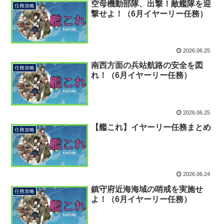
空母機動部隊、出撃！敵艦隊を迎
任務攻略
撃せよ！（6月イヤーリー任務）
2026.06.25
南西方面の兵站航路の安全を図
任務攻略
れ！（6月イヤーリー任務）
2026.06.25
【艦これ】イヤーリー任務まとめ
任務攻略
2026.06.24
鎮守府近海海域の哨戒を実施せ
任務攻略
よ！（6月イヤーリー任務）