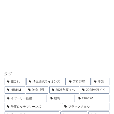
タグ
艦これ
埼玉西武ライオンズ
プロ野球
洋楽
HR/HM
神奈川県
2026年夏イベ
2025年秋イベ
イヤーリー任務
競馬
ChatGPT
千葉ロッテマリーンズ
ブラックメタル