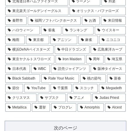
北海道日本ハムファイターズ
ラーメン
邦楽
東北楽天ゴールデンイーグルス
オリックス・バファローズ
秦野市
福岡ソフトバンクホークス
お酒
来日情報
ハロウィーン
雀魂
ランキング
ウイスキー
梅雨
東京都
アニソン
麻雀
ニコニコ
横浜DeNAベイスターズ
中日ドラゴンズ
広島東洋カープ
東京ヤクルトスワローズ
Iron Maiden
周年
埼玉県
日本代表
WBC
読売ジャイアンツ
阪神タイガース
Black Sabbath
Rate Your Music
桃の節句
新春
節分
YouTube
千葉県
スコッチ
Megadeth
クリスマス
サブスク
アニメ
Judas Priest
Metallica
選挙
プログレ
Amorphis
Alcest
次のページ