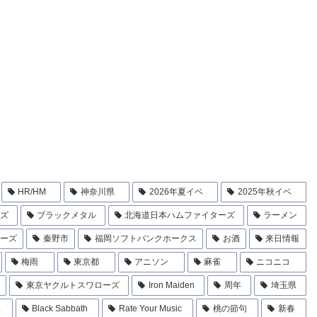
HR/HM
神奈川県
2026年夏イベ
2025年秋イベ
ンズ
ブラックメタル
北海道日本ハムファイターズ
ラーメン
ローズ
秦野市
福岡ソフトバンクホークス
お酒
来日情報
梅雨
東京都
アニソン
麻雀
ニコニコ
東京ヤクルトスワローズ
Iron Maiden
周年
埼玉県
ス
Black Sabbath
Rate Your Music
桃の節句
新春