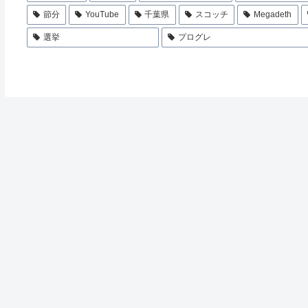
節分
YouTube
千葉県
スコッチ
Megadeth
選挙
プログレ