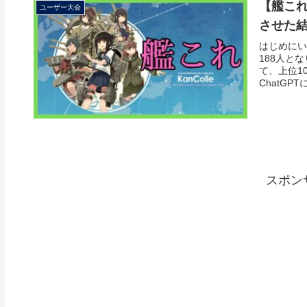
【艦これ
ユーザー大会
させた
はじめにい
188人と
て、上位1
ChatGP
スポン