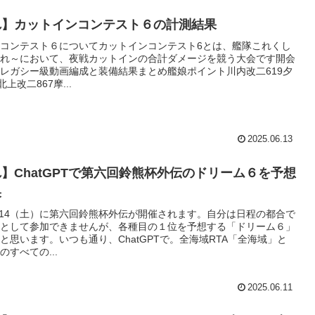
れ】カットインコンテスト６の計測結果
コンテスト６についてカットインコンテスト6とは、艦隊これくし
れ～において、夜戦カットインの合計ダメージを競う大会です開会
レガシー級動画編成と装備結果まとめ艦娘ポイント川内改二619夕
北上改二867摩...
2025.06.13
】ChatGPTで第六回鈴熊杯外伝のドリーム６を予想
果
/14（土）に第六回鈴熊杯外伝が開催されます。自分は日程の都合で
として参加できませんが、各種目の１位を予想する「ドリーム６」
と思います。いつも通り、ChatGPTで。全海域RTA「全海域」と
すべての...
2025.06.11