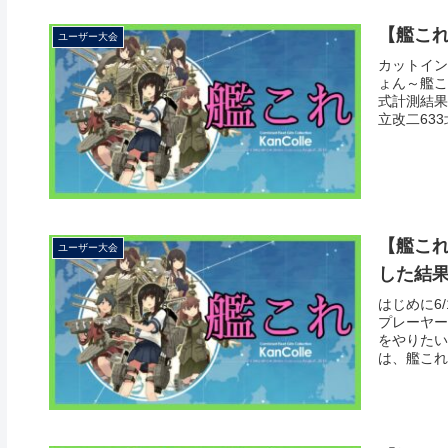
【艦こ
ユーザー大会
カットイン
ょん～艦こ
式計測結果
立改二633
【艦これ
ユーザー大会
した結
はじめに6
プレーヤー
をやりたい
は、艦これの