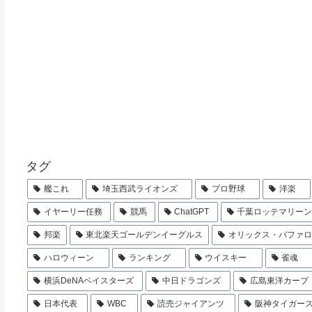
タグ
艦これ
埼玉西武ライオンズ
プロ野球
洋楽
イヤーリー任務
競馬
ChatGPT
千葉ロッテマリー
邦楽
東北楽天ゴールデンイーグルス
オリックス・バファ
ハロウィーン
ランキング
ウイスキー
雀魂
横浜DeNAベイスターズ
中日ドラゴンズ
広島東洋カープ
日本代表
WBC
読売ジャイアンツ
阪神タイガー