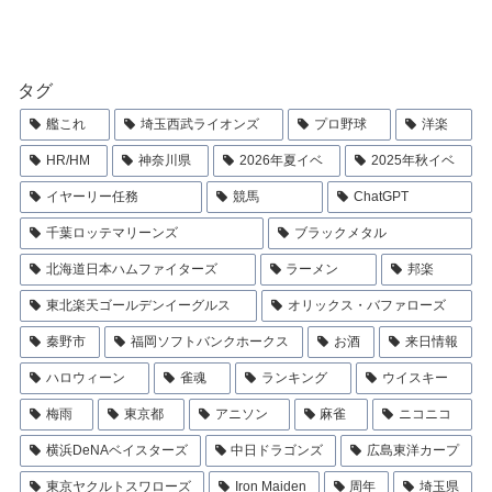
タグ
艦これ
埼玉西武ライオンズ
プロ野球
洋楽
HR/HM
神奈川県
2026年夏イベ
2025年秋イベ
イヤーリー任務
競馬
ChatGPT
千葉ロッテマリーンズ
ブラックメタル
北海道日本ハムファイターズ
ラーメン
邦楽
東北楽天ゴールデンイーグルス
オリックス・バファローズ
秦野市
福岡ソフトバンクホークス
お酒
来日情報
ハロウィーン
雀魂
ランキング
ウイスキー
梅雨
東京都
アニソン
麻雀
ニコニコ
横浜DeNAベイスターズ
中日ドラゴンズ
広島東洋カープ
東京ヤクルトスワローズ
Iron Maiden
周年
埼玉県