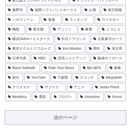
東北楽天ゴールデンイーグルス
オリックス・バファローズ
秦野市
福岡ソフトバンクホークス
お酒
来日情報
ハロウィーン
雀魂
ランキング
ウイスキー
梅雨
東京都
アニソン
麻雀
ニコニコ
横浜DeNAベイスターズ
中日ドラゴンズ
広島東洋カープ
東京ヤクルトスワローズ
Iron Maiden
周年
埼玉県
日本代表
WBC
読売ジャイアンツ
阪神タイガース
Black Sabbath
Rate Your Music
桃の節句
新春
節分
YouTube
千葉県
スコッチ
Megadeth
クリスマス
サブスク
アニメ
Judas Priest
Metallica
選挙
プログレ
Amorphis
Alcest
次のページ