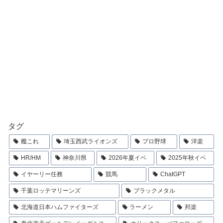
タグ
艦これ
埼玉西武ライオンズ
プロ野球
洋楽
HR/HM
神奈川県
2026年夏イベ
2025年秋イベ
イヤーリー任務
競馬
ChatGPT
千葉ロッテマリーンズ
ブラックメタル
北海道日本ハムファイターズ
ラーメン
邦楽