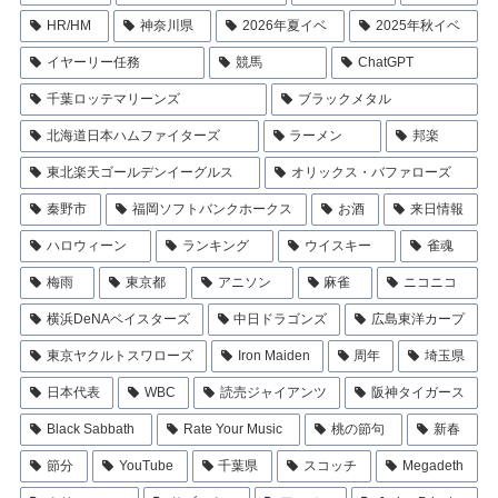
HR/HM
神奈川県
2026年夏イベ
2025年秋イベ
イヤーリー任務
競馬
ChatGPT
千葉ロッテマリーンズ
ブラックメタル
北海道日本ハムファイターズ
ラーメン
邦楽
東北楽天ゴールデンイーグルス
オリックス・バファローズ
秦野市
福岡ソフトバンクホークス
お酒
来日情報
ハロウィーン
ランキング
ウイスキー
雀魂
梅雨
東京都
アニソン
麻雀
ニコニコ
横浜DeNAベイスターズ
中日ドラゴンズ
広島東洋カープ
東京ヤクルトスワローズ
Iron Maiden
周年
埼玉県
日本代表
WBC
読売ジャイアンツ
阪神タイガース
Black Sabbath
Rate Your Music
桃の節句
新春
節分
YouTube
千葉県
スコッチ
Megadeth