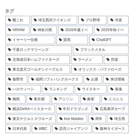
タグ
艦これ
埼玉西武ライオンズ
プロ野球
洋楽
HR/HM
神奈川県
2026年夏イベ
2025年秋イベ
イヤーリー任務
競馬
ChatGPT
千葉ロッテマリーンズ
ブラックメタル
北海道日本ハムファイターズ
ラーメン
邦楽
東北楽天ゴールデンイーグルス
オリックス・バファローズ
秦野市
福岡ソフトバンクホークス
お酒
来日情報
ハロウィーン
ランキング
ウイスキー
雀魂
梅雨
東京都
アニソン
麻雀
ニコニコ
横浜DeNAベイスターズ
中日ドラゴンズ
広島東洋カープ
東京ヤクルトスワローズ
Iron Maiden
周年
埼玉県
日本代表
WBC
読売ジャイアンツ
阪神タイガース