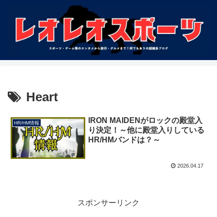
Heart
IRON MAIDENがロックの殿堂入
HR/HM情報
り決定！～他に殿堂入りしている
HR/HMバンドは？～
2026.04.17
スポンサーリンク