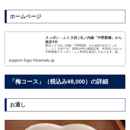
ホームページ
スッポン・ふぐ 久松 | 丸ノ内線「中野新橋」から
徒歩3分
東京メトロ丸ノ内線「中野新橋」から徒歩3分のスッポ
ン・ふぐ 久松です。昭和44年の創業以来、半世紀にわたり
中野新橋でスッポン・ふぐ料理を提供しております。新鮮
で飲みやすい生き血と澄んだスープが自慢のコース料理を
お手ごろな価格でご用意し、皆様...
suppon-fugu-hisamatu.jp
「梅コース」（税込み¥8,000）の詳細
お通し