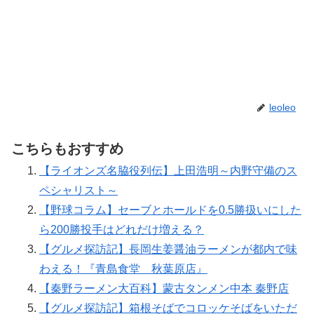
leoleo
こちらもおすすめ
【ライオンズ名脇役列伝】上田浩明～内野守備のス
ペシャリスト～
【野球コラム】セーブとホールドを0.5勝扱いにした
ら200勝投手はどれだけ増える？
【グルメ探訪記】長岡生姜醤油ラーメンが都内で味
わえる！『青島食堂 秋葉原店』
【秦野ラーメン大百科】蒙古タンメン中本 秦野店
【グルメ探訪記】箱根そばでコロッケそばをいただ