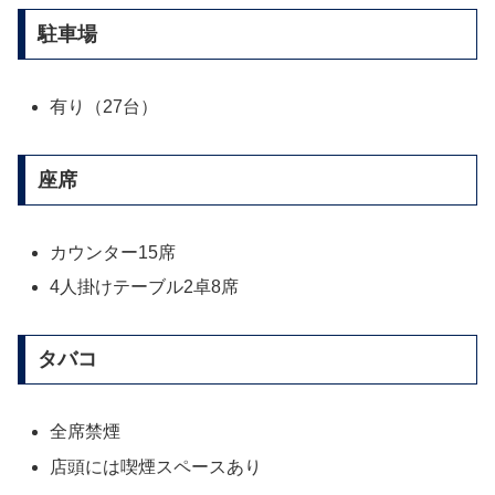
駐車場
有り（27台）
座席
カウンター15席
4人掛けテーブル2卓8席
タバコ
全席禁煙
店頭には喫煙スペースあり