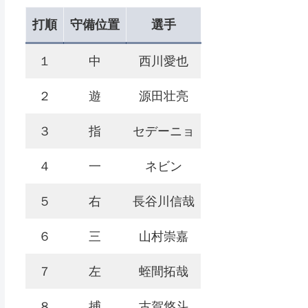
打順
守備位置
選手
１
中
西川愛也
２
遊
源田壮亮
３
指
セデーニョ
４
一
ネビン
５
右
長谷川信哉
６
三
山村崇嘉
７
左
蛭間拓哉
８
捕
古賀悠斗