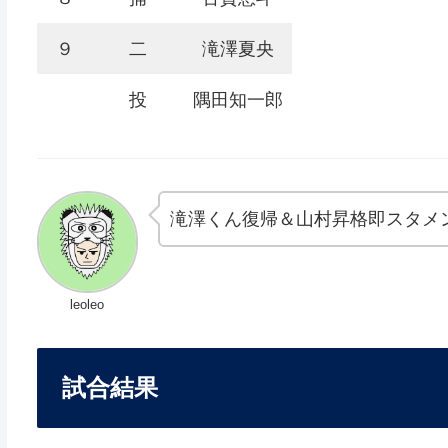
９
二
滝澤夏央
投
隅田知一郎
滝澤くん復帰＆山村昇格即スタメ
leoleo
試合結果