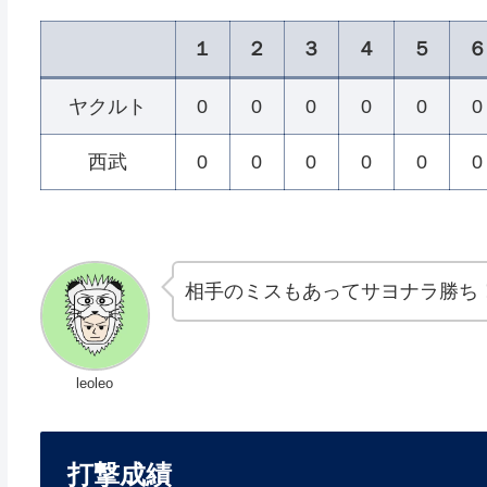
１
２
３
４
５
６
ヤクルト
0
0
0
0
0
0
西武
0
0
0
0
0
0
相手のミスもあってサヨナラ勝ち
leoleo
打撃成績