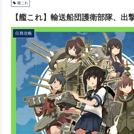
艦これ
【艦これ】輸送船団護衛部隊、出
任務攻略