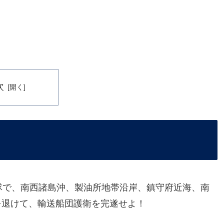
次
隊で、南西諸島沖、製油所地帯沿岸、鎮守府近海、南
を退けて、輸送船団護衛を完遂せよ！