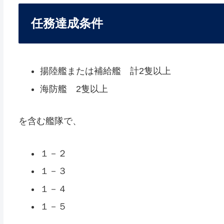
任務達成条件
揚陸艦または補給艦 計2隻以上
海防艦 2隻以上
を含む艦隊で、
１－２
１－３
１－４
１－５