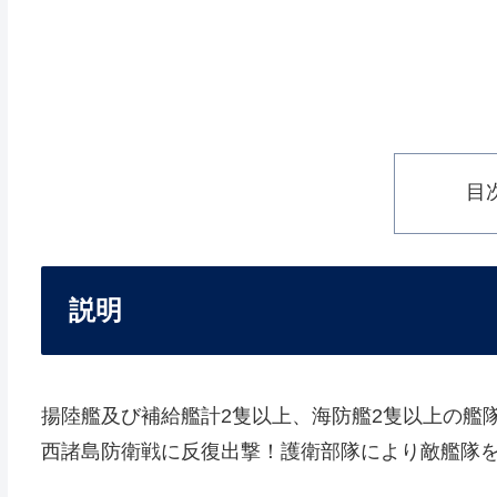
目
説明
揚陸艦及び補給艦計2隻以上、海防艦2隻以上の艦
西諸島防衛戦に反復出撃！護衛部隊により敵艦隊