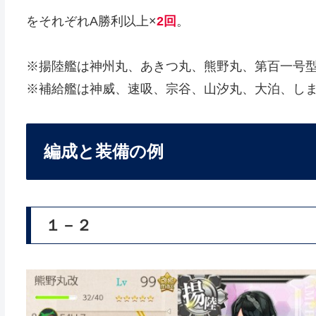
をそれぞれA勝利以上×
2回
。
※揚陸艦は神州丸、あきつ丸、熊野丸、第百一号
※補給艦は神威、速吸、宗谷、山汐丸、大泊、し
編成と装備の例
１－２