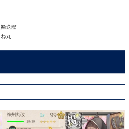
型輸送艦
まね丸