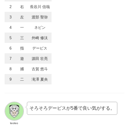
2
右
長谷川 信哉
3
左
渡部 聖弥
4
一
ネビン
5
三
外崎 修汰
6
指
デービス
7
遊
源田 壮亮
8
捕
古賀 悠斗
9
二
滝澤 夏央
そろそろデービスが5番で良い気がする。
leoleo