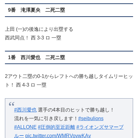
9番 滝澤夏央 二死二塁
上田 (一)の後逸により出塁する
西武同点！ 西 3-3 ロ 一塁
1番 西川愛也 二死ニ塁
2アウト二塁の0-1からレフトへの勝ち越しタイムリーヒッ
ト！ 西 4-3 ロ 一塁
#西川愛也
選手の4本目のヒットで勝ち越し！
流れを一気に引き戻します！
#seibulions
#ALLONE
#圧倒的至近距離
#ライオンズサマーブ
ルー
pic.twitter.com/WMRVovwKAv