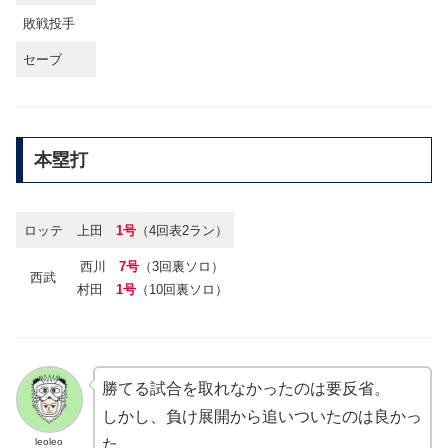
敗戦投手
セーブ
本塁打
ロッテ
上田
1号
（4回表2ラン）
西川
7号
（3回裏ソロ）
西武
村田
1号
（10回裏ソロ）
勝てる試合を取れなかったのは要反省。
しかし、負け展開から追いついたのは良かっ
leoleo
た。