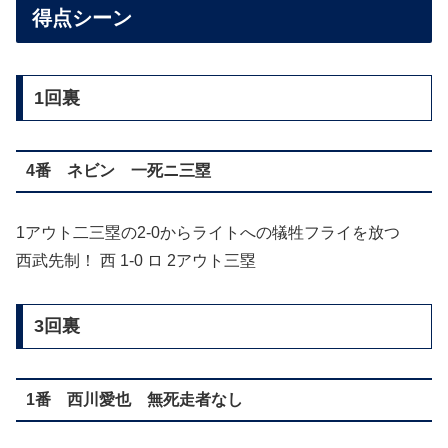
得点シーン
1回裏
4番 ネビン 一死ニ三塁
1アウト二三塁の2-0からライトへの犠牲フライを放つ
西武先制！ 西 1-0 ロ 2アウト三塁
3回裏
1番 西川愛也 無死走者なし