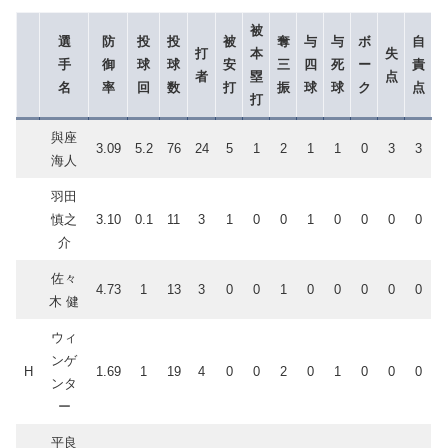
被
選
防
投
投
被
奪
与
与
ボ
自
打
本
失
手
御
球
球
安
三
四
死
ー
責
者
塁
点
名
率
回
数
打
振
球
球
ク
点
打
與座
3.09
5.2
76
24
5
1
2
1
1
0
3
3
海人
羽田
慎之
3.10
0.1
11
3
1
0
0
1
0
0
0
0
介
佐々
4.73
1
13
3
0
0
1
0
0
0
0
0
木 健
ウィ
ンゲ
H
1.69
1
19
4
0
0
2
0
1
0
0
0
ンタ
ー
平良