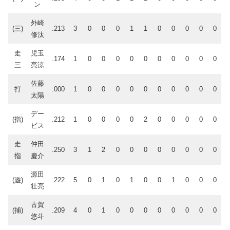
ン
外崎
(三)
.213
3
0
0
0
1
1
0
0
0
0
0
修汰
走
児玉
.174
1
0
0
0
0
0
0
0
0
0
0
三
亮涼
佐藤
打
.000
1
0
0
0
0
0
0
0
0
0
0
太陽
デー
(指)
.212
1
0
0
0
0
2
0
0
0
0
0
ビス
走
仲田
.250
3
1
2
0
0
0
0
0
0
0
0
指
慶介
源田
(遊)
.222
5
0
1
0
1
0
0
1
0
0
0
壮亮
古賀
(捕)
.209
4
0
1
0
0
0
0
0
0
0
0
悠斗