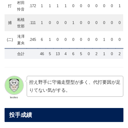
村田
打
.172
1
1
1
1
0
0
0
0
0
0
1
怜音
柘植
捕
.111
1
0
0
0
1
0
0
0
0
0
0
世那
滝澤
(二)
.245
6
1
0
0
0
0
0
0
1
0
0
夏央
合計
46
5
13
4
6
5
0
2
1
0
2
控え野手に守備走塁型が多く、代打要因が足
りてない気がする。
leoleo
投手成績