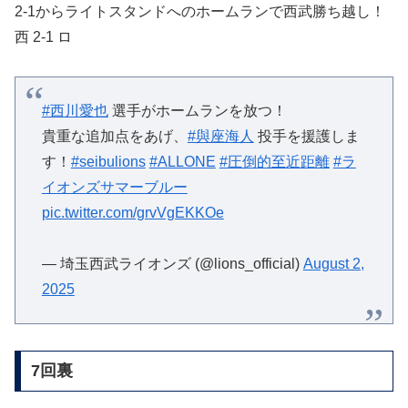
2-1からライトスタンドへのホームランで西武勝ち越し！
西 2-1 ロ
#西川愛也
選手がホームランを放つ！
貴重な追加点をあげ、
#與座海人
投手を援護しま
す！
#seibulions
#ALLONE
#圧倒的至近距離
#ラ
イオンズサマーブルー
pic.twitter.com/grvVgEKKOe
— 埼玉西武ライオンズ (@lions_official)
August 2,
2025
7回裏