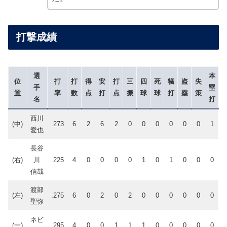
打撃成績
選
本
位
打
打
得
安
打
三
四
死
犠
盗
失
手
塁
置
率
数
点
打
点
振
球
球
打
塁
策
名
打
西川
(中)
.273
6
2
6
2
0
0
0
0
0
0
1
愛也
長谷
(右)
川
.225
4
0
0
0
0
1
0
1
0
0
0
信哉
渡部
(左)
.275
6
0
2
0
2
0
0
0
0
0
0
聖弥
ネビ
(一)
.295
4
0
0
1
1
1
0
0
0
0
0