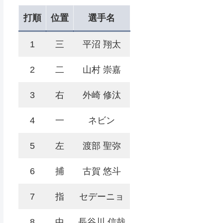
打順
位置
選手名
1
三
平沼 翔太
2
二
山村 崇嘉
3
右
外崎 修汰
4
一
ネビン
5
左
渡部 聖弥
6
捕
古賀 悠斗
7
指
セデーニョ
8
中
長谷川 信哉