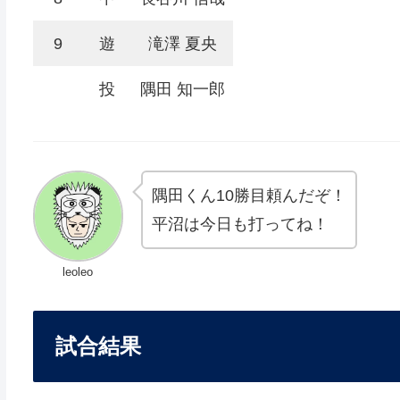
9
遊
滝澤 夏央
投
隅田 知一郎
隅田くん10勝目頼んだぞ！
平沼は今日も打ってね！
leoleo
試合結果