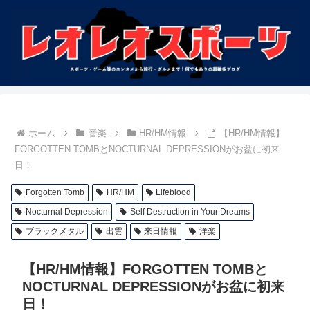
ホーム
音楽
HR/HM情報
【HR/HM情報】
FORGOTTEN TOMBとNOCTURNAL DEPRESSIONがお盆に初来
日！
Forgotten Tomb
HR/HM
Lifeblood
Nocturnal Depression
Self Destruction in Your Dreams
ブラックメタル
出雲
来日情報
洋楽
【HR/HM情報】FORGOTTEN TOMBと
NOCTURNAL DEPRESSIONがお盆に初来
日！