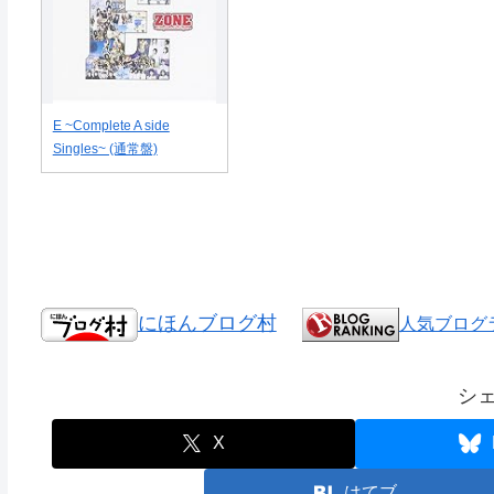
E ~Complete A side
Singles~ (通常盤)
にほんブログ村
人気ブログ
シ
X
はてブ