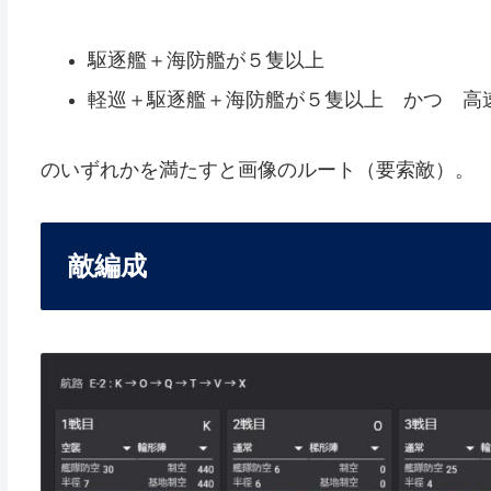
駆逐艦＋海防艦が５隻以上
軽巡＋駆逐艦＋海防艦が５隻以上 かつ 高
のいずれかを満たすと画像のルート（要索敵）。
敵編成