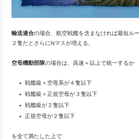
輸送連合
の場合、航空戦艦を含まなければ最短ル
２隻だとさらにNマスが増える。
空母機動部隊
の場合は、高速＋以上で統一するか
戦艦級＋空母系が４隻以下
戦艦級＋正規空母が３隻以下
戦艦級が２隻以下
正規空母が２隻以下
を全て満たした上で