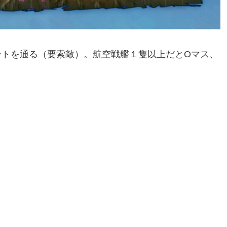
ートを通る（要索敵）。航空戦艦１隻以上だとOマス、