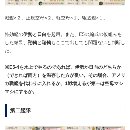
戦艦×２、正規空母×２、軽空母×１、駆逐艦×１。
特効艦の
伊勢
と
日向
を起用。また、E5の編成の仮組みを
した結果、
翔鶴
と
瑞鶴
もここで出しても問題ないと判断し
た。
※E5-4を水上でやるのであれば、伊勢か日向のどちらか
（できれば両方）を温存した方が良い。その場合、アメリ
カ戦艦を代わりに入れるか、1戦増えるが第一は空母マシ
マシにするか。
第二艦隊