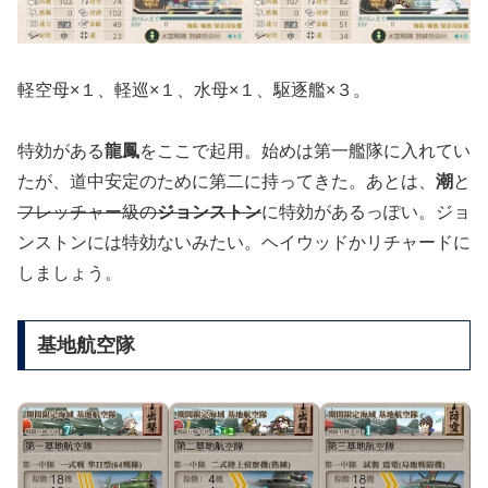
軽空母×１、軽巡×１、水母×１、駆逐艦×３。
特効がある
龍鳳
をここで起用。始めは第一艦隊に入れてい
たが、道中安定のために第二に持ってきた。あとは、
潮
と
フレッチャー級の
ジョンストン
に特効があるっぽい。ジョ
ンストンには特効ないみたい。ヘイウッドかリチャードに
しましょう。
基地航空隊