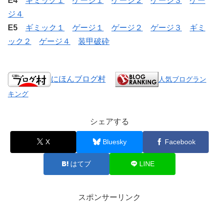
E4
ギミック１
ゲージ１
ゲージ２
ゲージ３
ゲー
ジ４
E5
ギミック１
ゲージ１
ゲージ２
ゲージ３
ギミ
ック２
ゲージ４
装甲破砕
にほんブログ村
人気ブログラン
キング
シェアする
X
Bluesky
Facebook
はてブ
LINE
スポンサーリンク