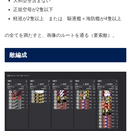
大和型を含まない
正規空母が2隻以下
軽巡が2隻以上 または 駆逐艦＋海防艦が4隻以上
の全てを満たすと、画像のルートを通る（要索敵）。
敵編成