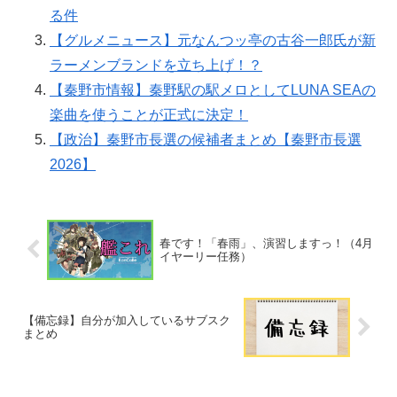
る件
【グルメニュース】元なんつッ亭の古谷一郎氏が新
ラーメンブランドを立ち上げ！？
【秦野市情報】秦野駅の駅メロとしてLUNA SEAの
楽曲を使うことが正式に決定！
【政治】秦野市長選の候補者まとめ【秦野市長選
2026】
春です！「春雨」、演習しますっ！（4月
イヤーリー任務）
【備忘録】自分が加入しているサブスク
まとめ