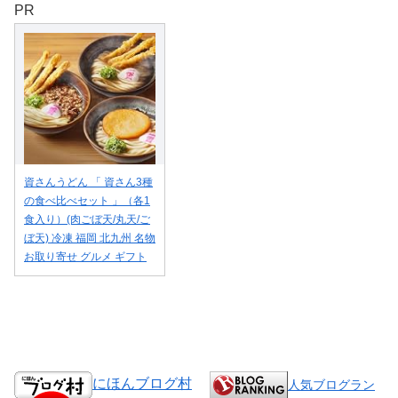
PR
資さんうどん 「 資さん3種
の食べ比べセット 」（各1
食入り）(肉ごぼ天/丸天/ご
ぼ天) 冷凍 福岡 北九州 名物
お取り寄せ グルメ ギフト
にほんブログ村
人気ブログラン