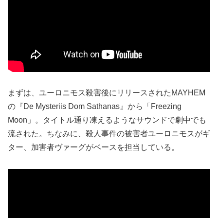
まずは、ユーロニモス殺害後にリリースされたMAYHEM
の『De Mysteriis Dom Sathanas』から「Freezing
Moon」。タイトル通り凍えるようなサウンドで劇中でも
流された。ちなみに、殺人事件の被害者ユーロニモスがギ
ター、加害者ヴァーグがベースを担当している。