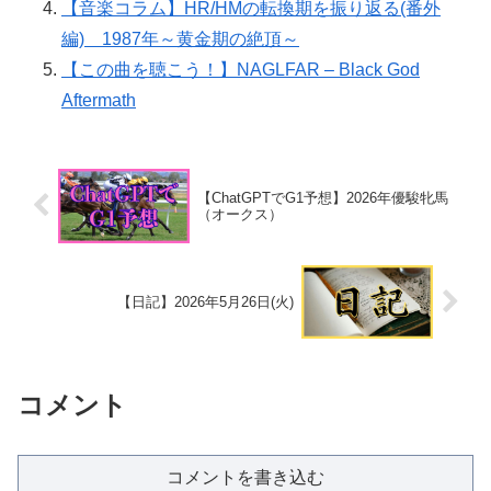
【音楽コラム】HR/HMの転換期を振り返る(番外
編) 1987年～黄金期の絶頂～
【この曲を聴こう！】NAGLFAR – Black God
Aftermath
【ChatGPTでG1予想】2026年優駿牝馬
（オークス）
【日記】2026年5月26日(火)
コメント
コメントを書き込む