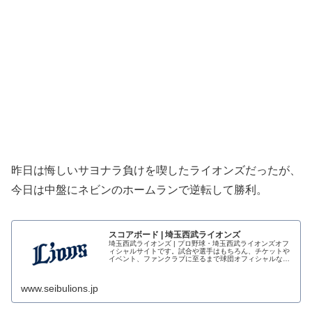
昨日は悔しいサヨナラ負けを喫したライオンズだったが、
今日は中盤にネビンのホームランで逆転して勝利。
スコアボード | 埼玉西武ライオンズ
埼玉西武ライオンズ | プロ野球・埼玉西武ライオンズオフ
ィシャルサイトです。試合や選手はもちろん、チケットや
イベント、ファンクラブに至るまで球団オフィシャルなら
ではの公式情報をファンのみなさまに提供します。
www.seibulions.jp