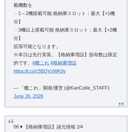
載機数を
・1～2機搭載可能 格納庫スロット：最大【+1機
分】
・3機以上搭載可能 格納庫スロット：最大【+2機
分】
拡張可能となります。
※本日は先行実装、【格納庫増設】頒布数は限定
的です。
#艦これ
#格納庫増設
https://t.co/c5BDVzWK0v
— 「艦これ」開発/運営 (@KanColle_STAFF)
June 26, 2026
06▼【格納庫増設】諸元情報 2/4