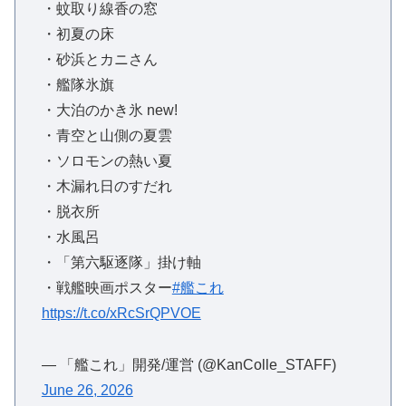
・蚊取り線香の窓
・初夏の床
・砂浜とカニさん
・艦隊氷旗
・大泊のかき氷 new!
・青空と山側の夏雲
・ソロモンの熱い夏
・木漏れ日のすだれ
・脱衣所
・水風呂
・「第六駆逐隊」掛け軸
・戦艦映画ポスター
#艦これ
https://t.co/xRcSrQPVOE
— 「艦これ」開発/運営 (@KanColle_STAFF)
June 26, 2026