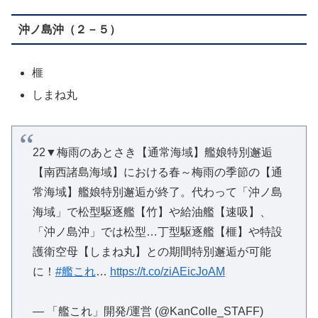
沖ノ島沖（２－５）
榧
しまね丸
22▼梅雨のあとさき【通常海域】艦娘特別邂逅
【南西諸島海域】における春～梅雨の季節の【通
常海域】艦娘特別邂逅が終了。代わって「沖ノ島
海域」で松型駆逐艦【竹】や給油艦【速吸】、
「沖ノ島沖」では松型…丁型駆逐艦【榧】や特設
護衛空母【しまね丸】との期間特別邂逅が可能
に！
#艦これ
…
https://t.co/ziAEicJoAM
— 「艦これ」開発/運営 (@KanColle_STAFF)