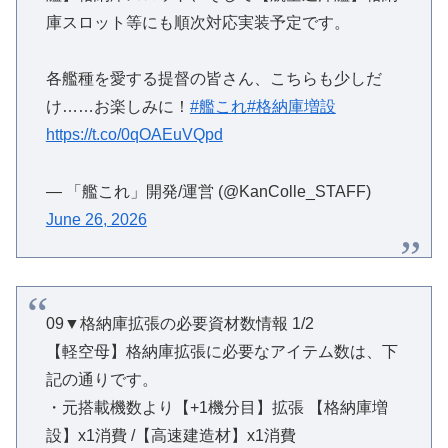
庫スロット等にも順次対応実装予定です。
各艦種を愛する提督の皆さん、こちらも少しだ
け……お楽しみに！
#艦これ
#格納庫増設
https://t.co/0qOAEuVQpd
— 「艦これ」開発/運営 (@KanColle_STAFF)
June 26, 2026
09▼格納庫拡張の必要資材数情報 1/2
【軽空母】格納庫拡張に必要なアイテム数は、下
記の通りです。
・元搭載機数より【+1機分目】拡張 【格納庫増
設】x1消費 /【高速建造材】x1消費