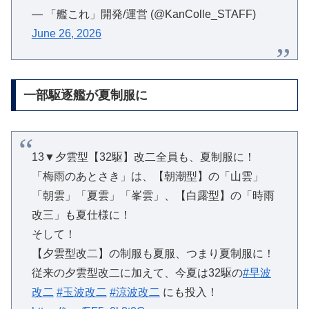
— 「艦これ」開発/運営 (@KanColle_STAFF)
June 26, 2026
一部駆逐艦が夏制服に
13▼夕雲型【32駆】改二全員も、夏制服に！
「梅雨のあとさき」は、【朝潮型】の「山雲」
「朝雲」「夏雲」「峯雲」、【白露型】の「時雨
改三」も夏仕様に！
そして！
【夕雲型改二】の制服も夏服、つまり夏制服に！
従来の夕雲型改二に加えて、今夏は32駆の
#早波
改二
#玉波改二
#涼波改二
にも投入！