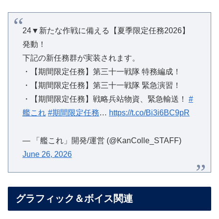
24▼新たな作戦に備える【夏季限定任務2026】
発動！
下記の新任務群が実装されます。
・【期間限定任務】第三十一戦隊 特務編成！
・【期間限定任務】第三十一戦隊 緊急演習！
・【期間限定任務】戦略兵站物資、緊急輸送！
#
艦これ
#期間限定任務
…
https://t.co/Bi3i6BC9pR
— 「艦これ」開発/運営 (@KanColle_STAFF)
June 26, 2026
グラフィック＆ボイス関連