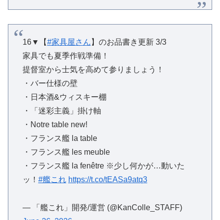
16▼【
#家具屋さん
】のお品書き更新 3/3
家具でも夏季作戦準備！
提督室から士気を高めて参りましょう！
・バー仕様の壁
・日本酒&ウィスキー棚
・「迷彩主義」掛け軸
・Notre table new!
・フランス艦 la table
・フランス艦 les meuble
・フランス艦 la fenêtre ※少し何かが…動いた
ッ！
#艦これ
https://t.co/tEASa9atq3
— 「艦これ」開発/運営 (@KanColle_STAFF)