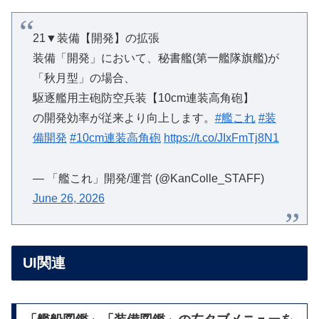
21▼装備【開発】の拡張
装備「開発」において、秘書艦(第一艦隊旗艦)が
「秋月型」の場合、
駆逐艦用主砲防空兵装【10cm連装高角砲】
の開発効率が従来より向上します。
#艦これ
#装
備開発
#10cm連装高角砲
https://t.co/JIxFmTj8N1
— 「艦これ」開発/運営 (@KanColle_STAFF)
June 26, 2026
UI関連