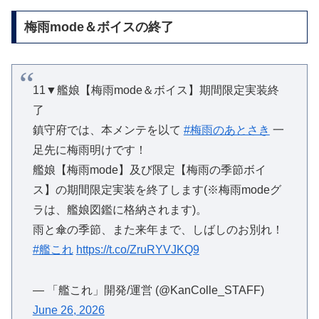
梅雨mode＆ボイスの終了
11▼艦娘【梅雨mode＆ボイス】期間限定実装終
了
鎮守府では、本メンテを以て
#梅雨のあとさき
一
足先に梅雨明けです！
艦娘【梅雨mode】及び限定【梅雨の季節ボイ
ス】の期間限定実装を終了します(※梅雨modeグ
ラは、艦娘図鑑に格納されます)。
雨と傘の季節、また来年まで、しばしのお別れ！
#艦これ
https://t.co/ZruRYVJKQ9
— 「艦これ」開発/運営 (@KanColle_STAFF)
June 26, 2026