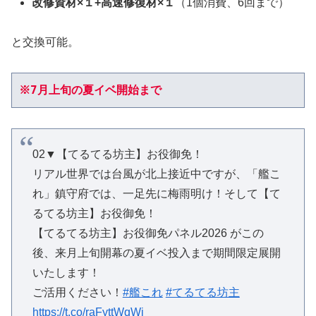
改修資材×１+高速修復材×１
（1個消費、6回まで）
と交換可能。
※7月上旬の夏イベ開始まで
02▼【てるてる坊主】お役御免！
リアル世界では台風が北上接近中ですが、「艦こ
れ」鎮守府では、一足先に梅雨明け！そして【て
るてる坊主】お役御免！
【てるてる坊主】お役御免パネル2026 がこの
後、来月上旬開幕の夏イベ投入まで期間限定展開
いたします！
ご活用ください！
#艦これ
#てるてる坊主
https://t.co/raFyttWqWj