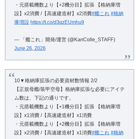
・元搭載機数より【+2機分目】拡張 【格納庫増
設】x2消費 /【高速建造材】x2消費
#艦これ
#格納
庫増設
https://t.co/d3qzEUmhu9
— 「艦これ」開発/運営 (@KanColle_STAFF)
June 26, 2026
10▼格納庫拡張の必要資材数情報 2/2
【正規母艦/装甲空母】格納庫拡張な必要にアイテ
ム数は、下記の通りです。
・元搭載機数より【+1機分目】拡張 【格納庫増
設】x1消費 /【高速建造材】x1消費
・元搭載機数より【+2機分目】拡張 【格納庫増
設】x2消費 /【高速建造材】x1消費
#艦これ
#格納