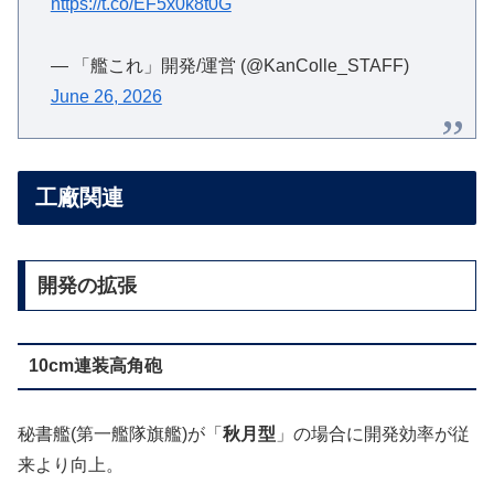
https://t.co/EF5x0k8t0G
— 「艦これ」開発/運営 (@KanColle_STAFF)
June 26, 2026
工廠関連
開発の拡張
10cm連装高角砲
秘書艦(第一艦隊旗艦)が「
秋月型
」の場合に開発効率が従
来より向上。