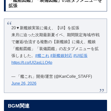
「艦船図鑑」「装備図鑑」の左タブメニューを
拡張
20▼新艦娘実装に備え、【UI】を拡張
来月に迫った次期最新夏イベ、期間限定海域/作戦
で邂逅/合流する複数の【新艦娘】に備え、艦娘
「艦船図鑑」「装備図鑑」の左タブメニューを拡
張しました。
#艦これ
#新艦娘対応
#UI拡張
https://t.co/Ul2asLLO4p
— 「艦これ」開発/運営 (@KanColle_STAFF)
June 26, 2026
BGM関連