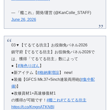
— 「艦これ」開発/運営 (@KanColle_STAFF)
June 26, 2026
03▼【てるてる坊主】お役御免パネル2026
鎮守府【てるてる坊主】お役御免パネル2026で
は、獲得「てるてる坊主」数によって
●【
#海色りぼん
】
●新アイテム【
#格納庫増設
】 new!
●装備【GFCS Mk.37+5inch連装両用砲(
#集中配
備
)】
●改修資材1+高速修復材1
の獲得が可能です！
#艦これ
#てるてる坊主
https://t.co/KmgnATKNBI