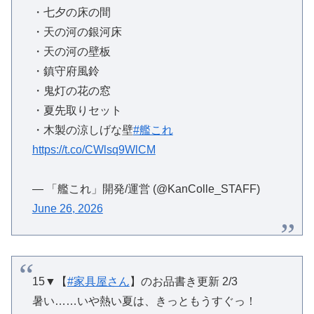
・七夕の床の間
・天の河の銀河床
・天の河の壁板
・鎮守府風鈴
・鬼灯の花の窓
・夏先取りセット
・木製の涼しげな壁
#艦これ
https://t.co/CWlsq9WlCM
— 「艦これ」開発/運営 (@KanColle_STAFF)
June 26, 2026
15▼【
#家具屋さん
】のお品書き更新 2/3
暑い……いや熱い夏は、きっともうすぐっ！