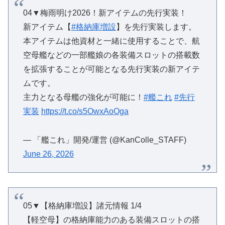
04▼梅雨明け2026！新アイテムの先行実装！
新アイテム【
#格納庫増設
】を先行実装します。
本アイテムは他資材と一緒に使用することで、航
空母艦などの一部艦娘の各装備スロットの搭載数
を拡張することが可能となる先行実装の新アイテ
ムです。
主力となる母艦の強化が可能に！
#艦これ
#先行
実装
https://t.co/s5OwxAoOga
— 「艦これ」開発/運営 (@KanColle_STAFF)
June 26, 2026
05▼【格納庫増設】諸元情報 1/4
【軽空母】の格納庫能力のある装備スロットの搭