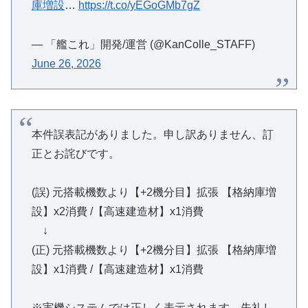
庫増設
…
https://t.co/yEGoGMb7gZ
— 「艦これ」開発/運営 (@KanColle_STAFF)
June 26, 2026
本件誤表記がありました。申し訳ありません、訂
正とお詫びです。
(誤) 元搭載機数より【+2機分目】拡張 【格納庫増
設】x2消費 /【高速建造材】x1消費
↓
(正) 元搭載機数より【+2機分目】拡張 【格納庫増
設】x1消費 /【高速建造材】x1消費
※実機システムでは正しく表示されます。失礼し