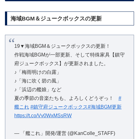
海域BGM＆ジュークボックスの更新
19▼海域BGM＆ジュークボックスの更新！
作戦海域BGMが一部更新、そして特殊家具【鎮守
府ジュークボックス】が更新されました。
♪「梅雨明けの白露」
♪「海に吹く碧の風」
♪「浜辺の艦娘」など
夏の季節の音楽たちも、よろしくどうぞっ！
#
艦これ
#鎮守府ジュークボックス
#海域BGM更新
https://t.co/Vv0WxMSsRW
— 「艦これ」開発/運営 (@KanColle_STAFF)