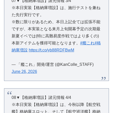
07▼【格納庫増設】諸元情報 3/4
※本日実装【格納庫増設】は、施行テストを兼ね
た先行実行です。
※数に限りがあるため、本日上記全ては拡張不能
ですが、本実装となる来月上旬開幕予定の次期最
新夏イベでは(特に高難易度作戦ではより多くの)
本新アイテムを獲得可能となります。
#艦これ
#格
納庫増設
https://t.co/yb88RDFBwM
— 「艦これ」開発/運営 (@KanColle_STAFF)
June 26, 2026
08▼【格納庫増設】諸元情報 4/4
※本日実装【格納庫増設】は、今秋以降【航空戦
艦】格納庫スロット、そして【航空巡洋艦】格納