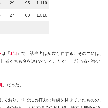
5
29
95
1.110
5
27
83
1.018
位
は「
1個
」で、該当者は多数存在する。その中には、
大打者たちも名を連ねている。ただし、該当者が多い
個
」だった。
録しており、すでに長打力の片鱗を見せていたものの、
た。そのため、下位打線での起用時に犠打の機会があ