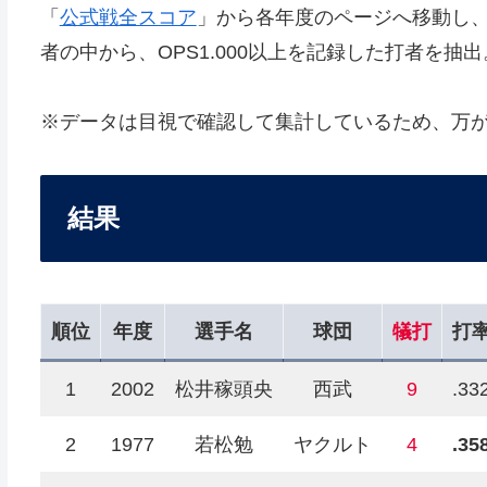
「
公式戦全スコア
」から各年度のページへ移動し
者の中から、OPS1.000以上を記録した打者を
※データは目視で確認して集計しているため、万
結果
順位
年度
選手名
球団
犠打
打
1
2002
松井稼頭央
西武
9
.33
2
1977
若松勉
ヤクルト
4
.35