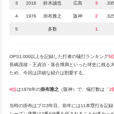
3
2016
鈴木誠也
広島
3
.33
4
1976
掛布雅之
阪神
2
.32
5
多数
1
OPS1.000以上を記録した打者の犠打ランキング
5
長嶋茂雄・王貞治・落合博満といった球史に残る
ため、今回は詳細な紹介は割愛する。
4位
は1976年の
掛布雅之
（阪神）で、犠打数は「
2
当時の掛布はプロ3年目。前年には11本塁打を記
シーズン序盤は7番や8番を任されることが多かっ