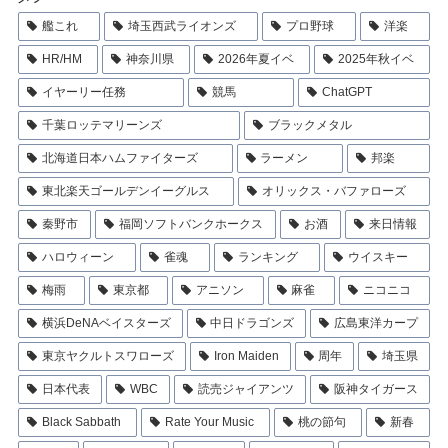
艦これ
埼玉西武ライオンズ
プロ野球
洋楽
HR/HM
神奈川県
2026年夏イベ
2025年秋イベ
イヤーリー任務
競馬
ChatGPT
千葉ロッテマリーンズ
ブラックメタル
北海道日本ハムファイターズ
ラーメン
邦楽
東北楽天ゴールデンイーグルス
オリックス・バファローズ
秦野市
福岡ソフトバンクホークス
お酒
来日情報
ハロウィーン
雀魂
ランキング
ウイスキー
梅雨
東京都
アニソン
麻雀
ニコニコ
横浜DeNAベイスターズ
中日ドラゴンズ
広島東洋カープ
東京ヤクルトスワローズ
Iron Maiden
周年
埼玉県
日本代表
WBC
読売ジャイアンツ
阪神タイガース
Black Sabbath
Rate Your Music
桃の節句
新春