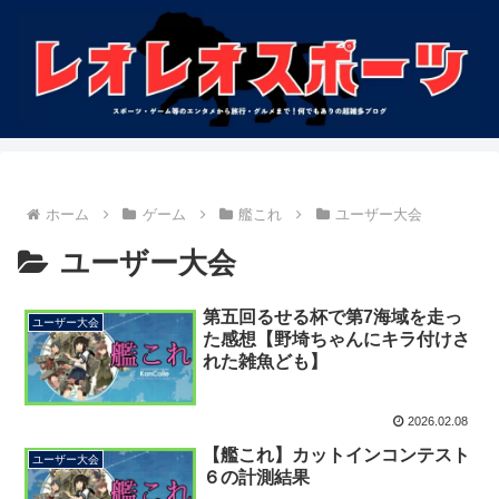
ホーム
ゲーム
艦これ
ユーザー大会
ユーザー大会
第五回るせる杯で第7海域を走っ
ユーザー大会
た感想【野埼ちゃんにキラ付けさ
れた雑魚ども】
2026.02.08
【艦これ】カットインコンテスト
ユーザー大会
６の計測結果