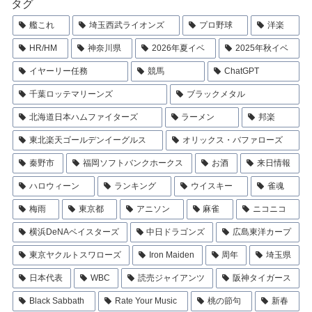
タグ
艦これ
埼玉西武ライオンズ
プロ野球
洋楽
HR/HM
神奈川県
2026年夏イベ
2025年秋イベ
イヤーリー任務
競馬
ChatGPT
千葉ロッテマリーンズ
ブラックメタル
北海道日本ハムファイターズ
ラーメン
邦楽
東北楽天ゴールデンイーグルス
オリックス・バファローズ
秦野市
福岡ソフトバンクホークス
お酒
来日情報
ハロウィーン
ランキング
ウイスキー
雀魂
梅雨
東京都
アニソン
麻雀
ニコニコ
横浜DeNAベイスターズ
中日ドラゴンズ
広島東洋カープ
東京ヤクルトスワローズ
Iron Maiden
周年
埼玉県
日本代表
WBC
読売ジャイアンツ
阪神タイガース
Black Sabbath
Rate Your Music
桃の節句
新春